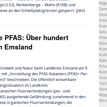
Allg
gel (L53), Renkenberge – Wahn (K168) und
Dem
eise an den Schießplatzgrenzen gesperrt. [
jdm
]
Deu
Ems
Ener
Gesu
e PFAS: Über hundert
Inte
Klim
im Emsland
Kom
Kult
Natu
Priv
r Umwelt und Natur beim Landkreis Emsland am 9.
Rüs
it „Vorstellung des PFAS-Katasters (PFAS= Per-
Sozi
n)“ beschrieben. Die öffentlich einsehbare
Tec
angssituation im Landkreis:
Ver
organischen Fluorverbindungen (per- und
Wip
 PFAS) ausgehende Gefährdung zunehmend in den
Wirt
Diese organischen Fluorverbindungen, die