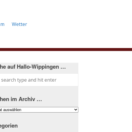
um
Wetter
he auf Hallo-Wippingen …
hen im Archiv …
hen
iv
egorien