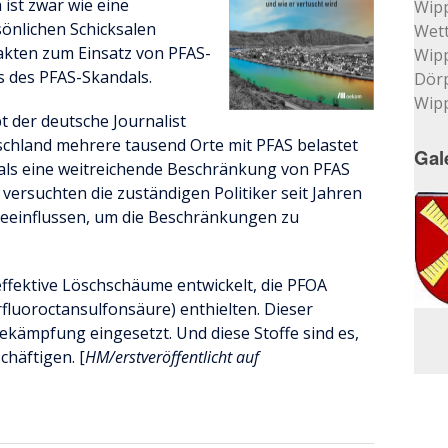
ist zwar wie eine
Wip
sönlichen Schicksalen
Wett
Fakten zum Einsatz von PFAS-
Wip
 des PFAS-Skandals.
Dör
Wip
 der deutsche Journalist
tschland mehrere tausend Orte mit PFAS belastet
Gal
mals eine weitreichende Beschränkung von PFAS
 versuchten die zuständigen Politiker seit Jahren
eeinflussen, um die Beschränkungen zu
ffektive Löschschäume entwickelt, die PFOA
fluoroctansulfonsäure) enthielten. Dieser
kämpfung eingesetzt. Und diese Stoffe sind es,
chäftigen. [
HM/erstveröffentlicht auf