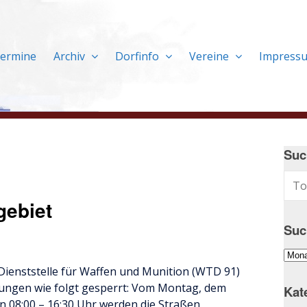
ermine
Archiv
Dorfinfo
Vereine
Impress
Suc
gebiet
Suc
Suc
im
ienststelle für Waffen und Munition (WTD 91)
Arch
ungen wie folgt gesperrt: Vom Montag, dem
Kat
…
on 08:00 – 16:30 Uhr werden die Straßen