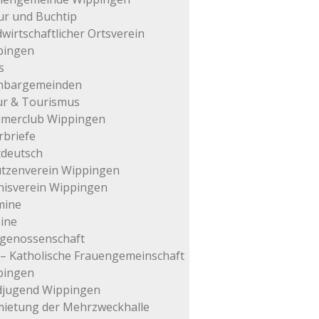
ur und Buchtip
wirtschaftlicher Ortsverein
pingen
s
hbargemeinden
ur & Tourismus
imerclub Wippingen
rbriefe
tdeutsch
tzenverein Wippingen
isverein Wippingen
mine
ine
genossenschaft
– Katholische Frauengemeinschaft
pingen
djugend Wippingen
ietung der Mehrzweckhalle