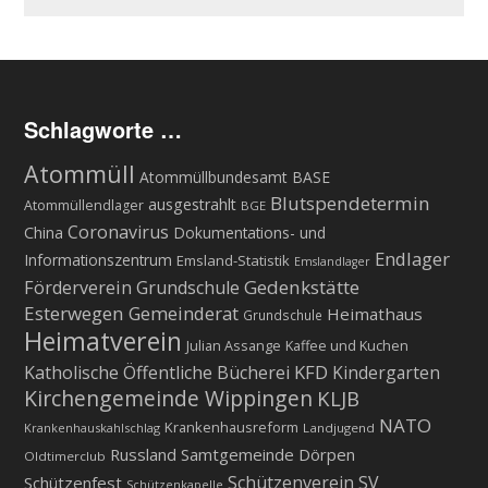
Schlagworte …
Atommüll
Atommüllbundesamt BASE
Blutspendetermin
ausgestrahlt
Atommüllendlager
BGE
Coronavirus
China
Dokumentations- und
Endlager
Informationszentrum
Emsland-Statistik
Emslandlager
Gedenkstätte
Förderverein Grundschule
Esterwegen
Gemeinderat
Heimathaus
Grundschule
Heimatverein
Julian Assange
Kaffee und Kuchen
KFD
Katholische Öffentliche Bücherei
Kindergarten
Kirchengemeinde Wippingen
KLJB
NATO
Krankenhausreform
Krankenhauskahlschlag
Landjugend
Russland
Samtgemeinde Dörpen
Oldtimerclub
Schützenverein
SV
Schützenfest
Schützenkapelle