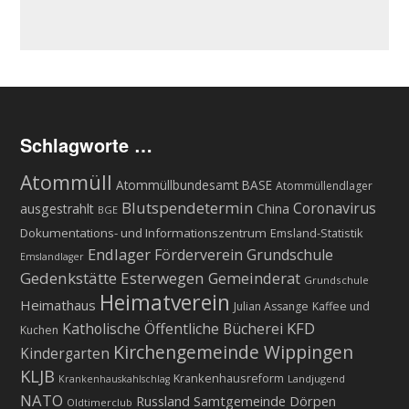
Schlagworte …
Atommüll
Atommüllbundesamt BASE
Atommüllendlager
Blutspendetermin
Coronavirus
ausgestrahlt
China
BGE
Dokumentations- und Informationszentrum
Emsland-Statistik
Endlager
Förderverein Grundschule
Emslandlager
Gedenkstätte Esterwegen
Gemeinderat
Grundschule
Heimatverein
Heimathaus
Julian Assange
Kaffee und
KFD
Katholische Öffentliche Bücherei
Kuchen
Kirchengemeinde Wippingen
Kindergarten
KLJB
Krankenhausreform
Landjugend
Krankenhauskahlschlag
NATO
Russland
Samtgemeinde Dörpen
Oldtimerclub