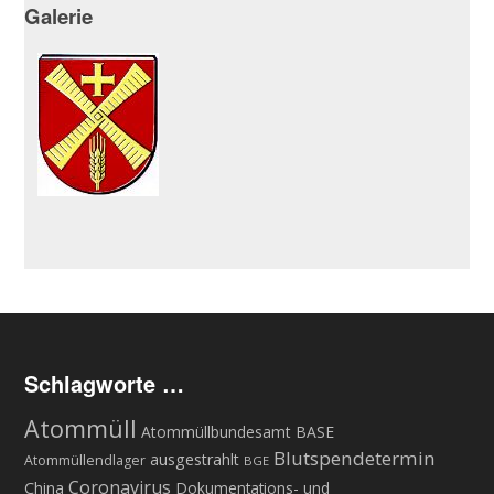
Galerie
Schlagworte …
Atommüll
Atommüllbundesamt BASE
Blutspendetermin
ausgestrahlt
Atommüllendlager
BGE
Coronavirus
China
Dokumentations- und