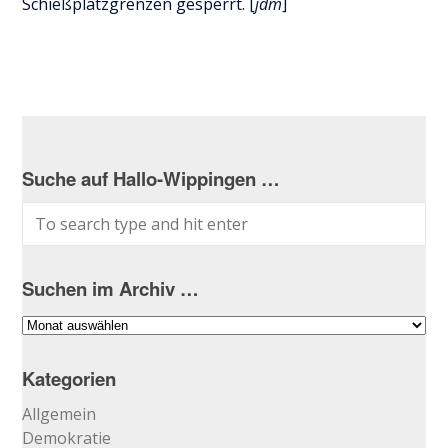
Schießplatzgrenzen gesperrt. [
jdm
]
Suche auf Hallo-Wippingen …
Suchen im Archiv …
Suchen
im
Archiv
Kategorien
…
Allgemein
Demokratie