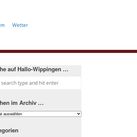
um
Wetter
he auf Hallo-Wippingen …
hen im Archiv …
hen
iv
egorien