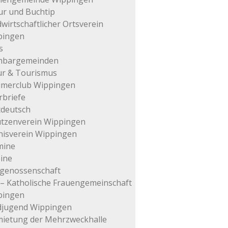
ur und Buchtip
wirtschaftlicher Ortsverein
pingen
s
hbargemeinden
ur & Tourismus
imerclub Wippingen
rbriefe
tdeutsch
tzenverein Wippingen
isverein Wippingen
mine
ine
genossenschaft
– Katholische Frauengemeinschaft
pingen
djugend Wippingen
ietung der Mehrzweckhalle