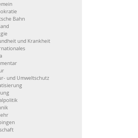
emein
okratie
tsche Bahn
land
gie
ndheit und Krankheit
rnationales
a
mentar
ur
r- und Umweltschutz
atisierung
tung
alpolitik
hnik
kehr
pingen
schaft