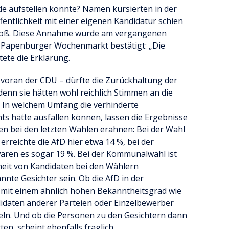
 aufstellen konnte? Namen kursierten in der
ffentlichkeit mit einer eigenen Kandidatur schien
groß. Diese Annahme wurde am vergangenen
 Papenburger Wochenmarkt bestätigt: „Die
utete die Erklärung.
 voran der CDU – dürfte die Zurückhaltung der
enn sie hätten wohl reichlich Stimmen an die
 In welchem Umfang die verhinderte
s hätte ausfallen können, lassen die Ergebnisse
n bei den letzten Wahlen erahnen: Bei der Wahl
rreichte die AfD hier etwa 14 %, bei der
ren es sogar 19 %. Bei der Kommunalwahl ist
heit von Kandidaten bei den Wählern
nte Gesichter sein. Ob die AfD in der
it einem ähnlich hohen Bekanntheitsgrad wie
idaten anderer Parteien oder Einzelbewerber
feln. Und ob die Personen zu den Gesichtern dann
en, scheint ebenfalls fraglich.