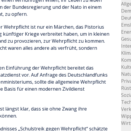
 einen vernünftigen Willen, ihr Leben zu leben
Allg
n der Bundesregierung und der Nato in einem
Dem
, zu opfern.
Deu
Ems
er Wehrpflicht ist nur ein Märchen, das Pistorius
Ener
künftiger Kriege verbreitet haben, um in kleinen
Gesu
and zu provozieren, zur Wehrpflicht zu kommen.
Inte
cht waren alles andere als verfrüht, sondern
Klim
Kom
Kult
gen Einführung der Wehrpflicht bereitet das
Natu
atzdienst vor. Auf Anfrage des Deutschlandfunks
Priv
enministeriums, sollte die allgemeine Wehrpflicht
Rüs
e Basis für einen modernen Zivildienst
Sozi
Tec
st längst klar, dass sie ohne Zwang ihre
Ver
 können.
Wip
Wirt
ndnisses „Schulstreik gegen Wehrpflicht“ schätzte