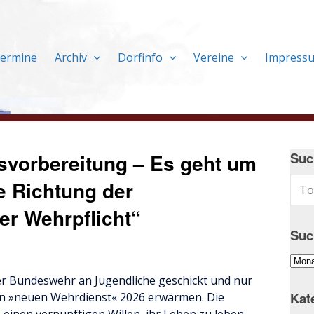
ermine
Archiv
Dorfinfo
Vereine
Impress
egsvorbereitung – Es geht um
Suc
ie Richtung der
er Wehrpflicht“
Suc
Suc
im
r Bundeswehr an Jugendliche geschickt und nur
Arch
Kat
gen »neuen Wehrdienst« 2026 erwärmen. Die
…