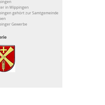
pingen
er in Wippingen
pingen gehört zur Samtgemeinde
pen
pinger Gewerbe
erie