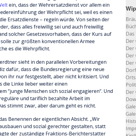
Welt
ein, dass der Wehrersatzdienst vor allem ein
Wip
Wiedereinführung der Wehrpflicht sei, weil es einen
Bräu
die Ersatzdienste – regeln würde. Von seiten der
Büch
, dass alles freiwillig sei und auch freiwillig
Das
and solcher Gesetzesvorhaben, dass der Kurs auf
Der 
 solle zur größten konventionellen Armee
Der 
he es die Wehrpflicht.
Der 
erdtner sieht in den parallelen Vorbereitungen
Der 
ndiz dafür, dass die Bundesregierung eine neue
Dorf
on ihr nur festgestellt, aber nicht kritisiert. Und
Orts
s die Linke lieber weiter einen
Poli
 dem “junge Menschen sich sozial engagieren“. Und
Der 
 reguläre und tariflich bezahlte Arbeit im
Dow
as stimmt zwar, aber darum geht es nicht.
Gale
Gale
 das Benennen der eigentlichen Absicht. „Wir
Hist
 ausbauen und sozial gerechter gestalten, statt
Impr
agte der zuständige Fraktions-Berichterstatter
Kir