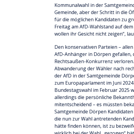
Kommunalwahl in der Samtgemeinde
Gemeinde, aber der Schritt in die Ö
für die möglichen Kandidaten zu 
Freitag am AfD-Wahlstand auf dem
wollen ihr Gesicht nicht zeigen“, la
Den konservativen Parteien – allen
AfD-Anhänger in Dörpen gefallen, d
Rechtsaußen-Konkurrenz verloren.
Abwanderung der Wähler nach recht
der AfD in der Samtgemeinde Dörpe
zum Europaparlament im Juni 2024 e
Bundestagswahl im Februar 2025 wa
allerdings die persönliche Bekannt
mitentscheidend – es müssten bekan
Samtgemeinde Dörpen Kandidaten m
die nun zur Wahl antretenden Kand
hätte finden können, ist zu bezwei
wirklich bei der Wahl „gezogen“ hätt