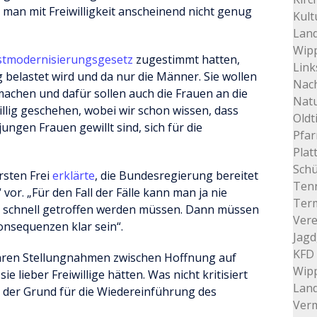
ss man mit Freiwilligkeit anscheinend nicht genug
Kult
Land
Wip
stmodernisierungsgesetz
zugestimmt hatten,
Link
ig belastet wird und da nur die Männer. Sie wollen
Nac
achen und dafür sollen auch die Frauen an die
Nat
iwillig geschehen, wobei wir schon wissen, dass
Oldt
ngen Frauen gewillt sind, sich für die
Pfar
Plat
Schü
rsten Frei
erklärte
, die Bundesregierung bereitet
Tenn
 vor. „Für den Fall der Fälle kann man ja nie
Ter
n schnell getroffen werden müssen. Dann müssen
Vere
onsequenzen klar sein“.
Jagd
KFD 
ihren Stellungnahmen zwischen Hoffnung auf
Wip
 sie lieber Freiwillige hätten. Was nicht kritisiert
Lan
ie der Grund für die Wiedereinführung des
Verm