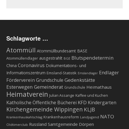
Schlagworte …
Atommüll
Atommüllbundesamt BASE
Blutspendetermin
ausgestrahlt
Atommüllendlager
BGE
Coronavirus
China
Dokumentations- und
Endlager
Informationszentrum
Emsland-Statistik
Emslandlager
Gedenkstätte
Förderverein Grundschule
Esterwegen
Gemeinderat
Heimathaus
Grundschule
Heimatverein
Julian Assange
Kaffee und Kuchen
KFD
Katholische Öffentliche Bücherei
Kindergarten
Kirchengemeinde Wippingen
KLJB
NATO
Krankenhausreform
Krankenhauskahlschlag
Landjugend
Russland
Samtgemeinde Dörpen
Oldtimerclub