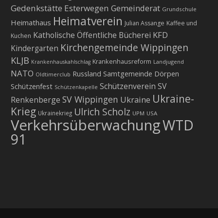
Gedenkstätte Esterwegen
Gemeinderat
Grundschule
Heimatverein
Heimathaus
Julian Assange
Kaffee und
KFD
Katholische Öffentliche Bücherei
Kuchen
Kirchengemeinde Wippingen
Kindergarten
KLJB
Krankenhausreform
Landjugend
Krankenhauskahlschlag
NATO
Russland
Samtgemeinde Dörpen
Oldtimerclub
Schützenverein
SV
Schützenfest
Schützenkapelle
Ukraine-
SV Wippingen
Ukraine
Renkenberge
Krieg
Ulrich Scholz
Ukrainekrieg
UPM
USA
Verkehrsüberwachung
WTD
91