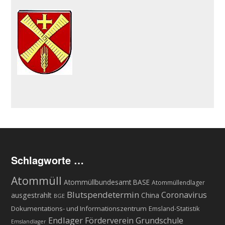
Schlagworte …
Atommüll
Atommüllbundesamt BASE
Atommüllendlager
Blutspendetermin
Coronavirus
ausgestrahlt
China
BGE
Dokumentations- und Informationszentrum
Emsland-Statistik
Endlager
Förderverein Grundschule
Emslandlager