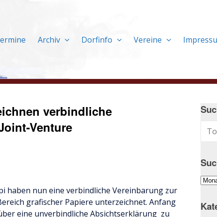
ermine
Archiv
Dorfinfo
Vereine
Impress
ichnen verbindliche
Suc
Joint-Venture
Suc
Suc
i haben nun eine verbindliche Vereinbarung zur
im
ereich grafischer Papiere unterzeichnet. Anfang
Arch
Kat
ber eine unverbindliche Absichtserklärung zu
…