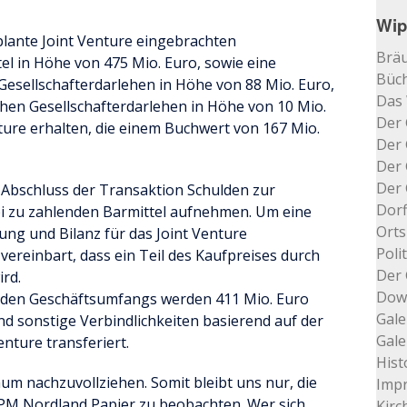
Wip
eplante Joint Venture eingebrachten
Bräu
 in Höhe von 475 Mio. Euro, sowie eine
Büch
esellschafterdarlehen in Höhe von 88 Mio. Euro,
Das
hen Gesellschafterdarlehen in Höhe von 10 Mio.
Der 
ture erhalten, die einem Buchwert von 167 Mio.
Der 
Der 
Der 
 Abschluss der Transaktion Schulden zur
Dorf
i zu zahlenden Barmittel aufnehmen. Um eine
Orts
ng und Bilanz für das Joint Venture
Poli
 vereinbart, dass ein Teil des Kaufpreises durch
Der 
ird.
Dow
den Geschäftsumfangs werden 411 Mio. Euro
Gale
d sonstige Verbindlichkeiten basierend auf der
Gale
enture transferiert.
Hist
aum nachzuvollziehen. Somit bleibt uns nur, die
Impr
PM Nordland Papier zu beobachten. Wer sich
Kir