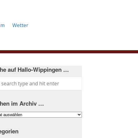
um
Wetter
he auf Hallo-Wippingen …
hen im Archiv …
hen
iv
egorien