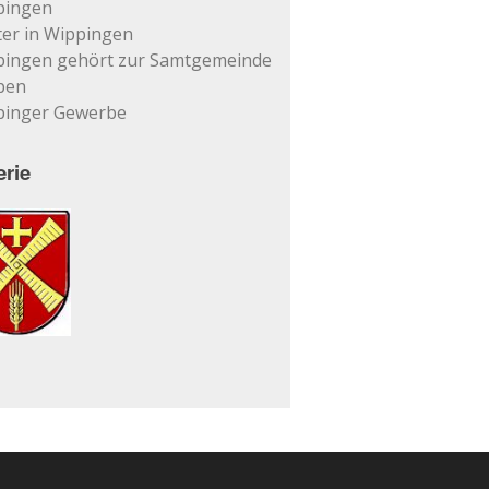
pingen
er in Wippingen
pingen gehört zur Samtgemeinde
pen
pinger Gewerbe
erie