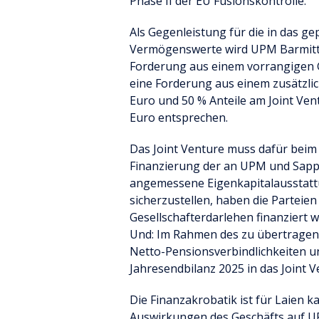
Phase II der EU Fusionskontrolle.
Als Gegenleistung für die in das g
Vermögenswerte wird UPM Barmittel
Forderung aus einem vorrangigen G
eine Forderung aus einem zusätzlic
Euro und 50 % Anteile am Joint Ven
Euro entsprechen.
Das Joint Venture muss dafür beim
Finanzierung der an UPM und Sapp
angemessene Eigenkapitalausstattu
sicherzustellen, haben die Parteien
Gesellschafterdarlehen finanziert w
Und: Im Rahmen des zu übertragen
Netto-Pensionsverbindlichkeiten un
Jahresendbilanz 2025 in das Joint V
Die Finanzakrobatik ist für Laien k
Auswirkungen des Geschäfts auf U