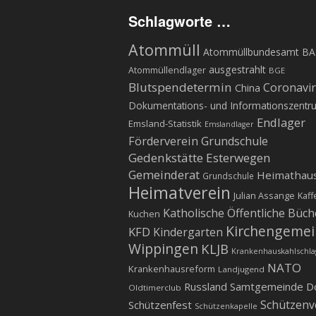
Schlagworte …
Atommüll
Atommüllbundesamt BA
ausgestrahlt
Atommüllendlager
BGE
Blutspendetermin
Coronavi
China
Dokumentations- und Informationszentr
Endlager
Emsland-Statistik
Emslandlager
Förderverein Grundschule
Gedenkstätte Esterwegen
Gemeinderat
Heimathau
Grundschule
Heimatverein
Julian Assange
Kaff
Katholische Öffentliche Büch
Kuchen
Kirchengeme
KFD
Kindergarten
Wippingen
KLJB
Krankenhauskahlschla
NATO
Krankenhausreform
Landjugend
Russland
Samtgemeinde D
Oldtimerclub
Schützenv
Schützenfest
Schützenkapelle