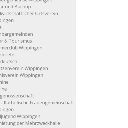
ur und Buchtip
wirtschaftlicher Ortsverein
pingen
s
hbargemeinden
ur & Tourismus
imerclub Wippingen
rbriefe
tdeutsch
tzenverein Wippingen
isverein Wippingen
mine
ine
genossenschaft
– Katholische Frauengemeinschaft
pingen
djugend Wippingen
ietung der Mehrzweckhalle