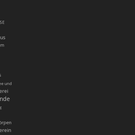
SE
rus
um
s
ee und
erei
inde
g
örpen
erein