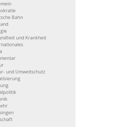
emein
okratie
tsche Bahn
land
gie
ndheit und Krankheit
rnationales
a
mentar
ur
r- und Umweltschutz
atisierung
tung
alpolitik
hnik
kehr
pingen
schaft