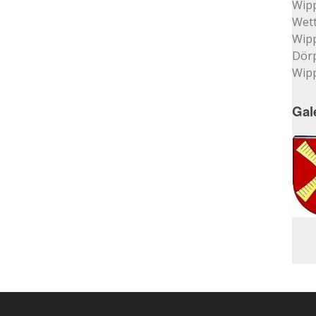
Wip
Wett
Wip
Dör
Wip
Gal