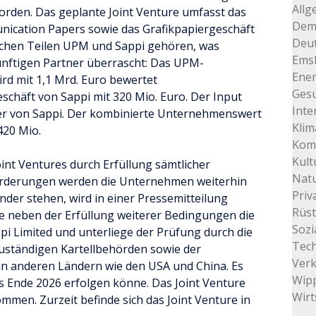
Allg
worden. Das geplante Joint Venture umfasst das
Dem
cation Papers sowie das Grafikpapiergeschäft
Deu
eichen Teilen UPM und Sappi gehören, was
Ems
nftigen Partner überrascht: Das UPM-
Ener
d mit 1,1 Mrd. Euro bewertet
Gesu
chäft von Sappi mit 320 Mio. Euro. Der Input
Inte
der von Sappi. Der kombinierte Unternehmenswert
Klim
420 Mio.
Kom
Kult
int Ventures durch Erfüllung sämtlicher
Natu
forderungen werden die Unternehmen weiterhin
Priv
er stehen, wird in einer Pressemitteilung
Rüs
re neben der Erfüllung weiterer Bedingungen die
Sozi
i Limited und unterliege der Prüfung durch die
Tec
uständigen Kartellbehörden sowie der
Ver
n anderen Ländern wie den USA und China. Es
Wip
is Ende 2026 erfolgen könne. Das Joint Venture
Wirt
mmen. Zurzeit befinde sich das Joint Venture in