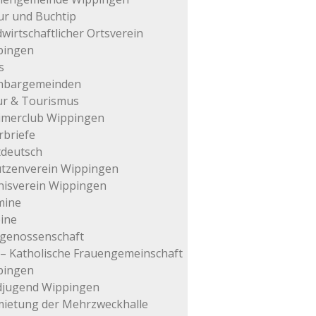
ur und Buchtip
wirtschaftlicher Ortsverein
pingen
s
hbargemeinden
ur & Tourismus
imerclub Wippingen
rbriefe
tdeutsch
tzenverein Wippingen
isverein Wippingen
mine
ine
genossenschaft
– Katholische Frauengemeinschaft
pingen
djugend Wippingen
ietung der Mehrzweckhalle