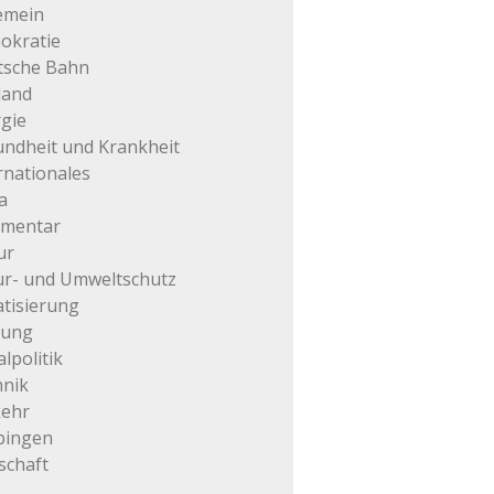
emein
okratie
tsche Bahn
land
gie
ndheit und Krankheit
rnationales
a
mentar
ur
r- und Umweltschutz
atisierung
tung
alpolitik
hnik
kehr
pingen
schaft