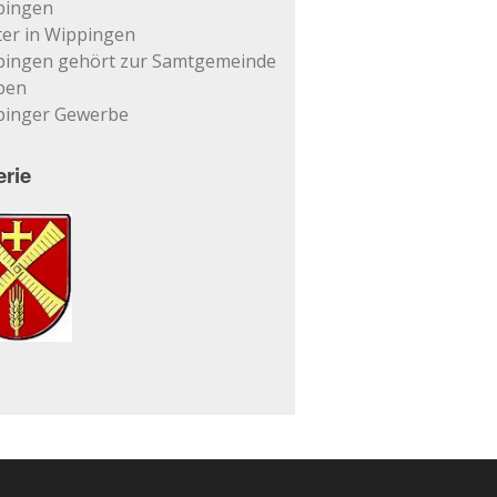
pingen
er in Wippingen
pingen gehört zur Samtgemeinde
pen
pinger Gewerbe
erie