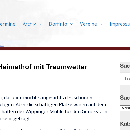
ermine
Archiv
Dorfinfo
Vereine
Impress
Heimathof mit Traumwetter
Suc
Suc
ei, darüber mochte angesichts des schönen
lagen. Aber die schattigen Plätze waren auf dem
Suc
Schatten der Wippinger Mühle für den Genuss von
im
 sehr gefragt.
Arch
Kat
…