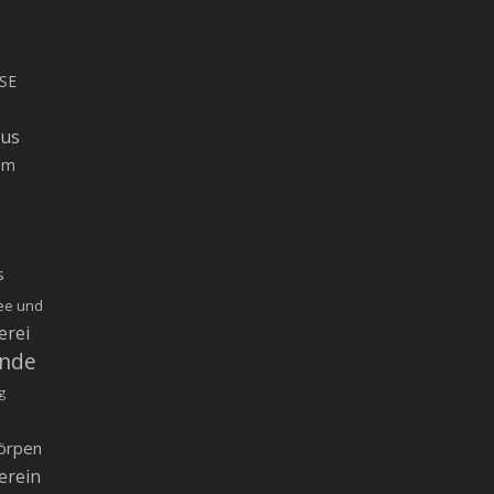
SE
rus
um
s
ee und
erei
inde
g
örpen
erein