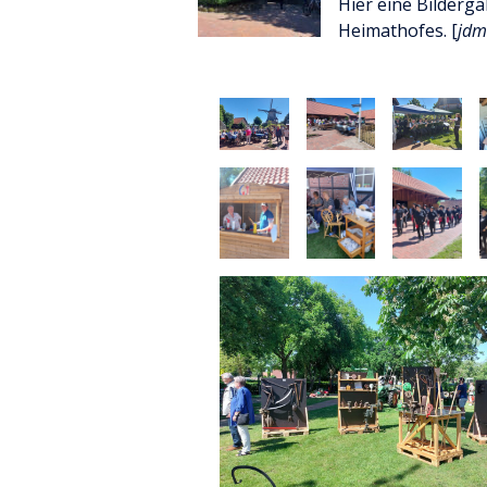
Hier eine Bilderg
Heimathofes. [
jdm