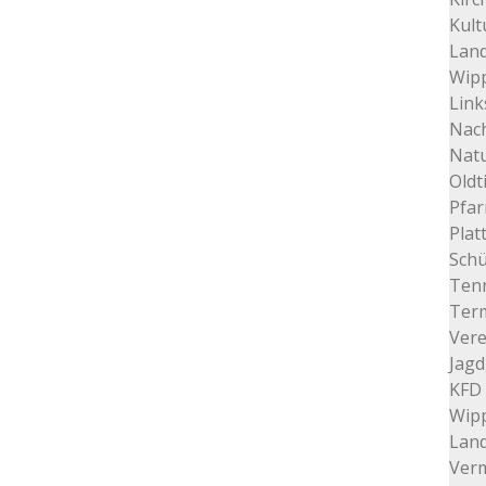
Kult
Land
Wip
Link
Nac
Nat
Oldt
Pfar
Plat
Schü
Tenn
Ter
Vere
Jagd
KFD 
Wip
Lan
Verm