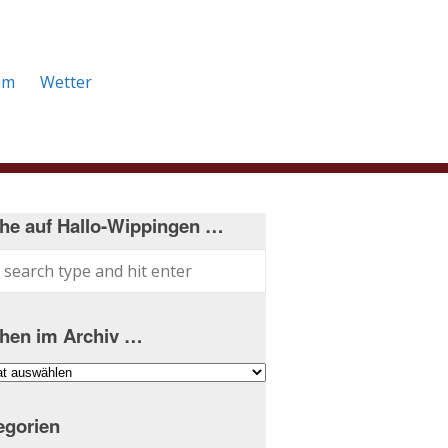
um
Wetter
he auf Hallo-Wippingen …
hen im Archiv …
hen
iv
egorien