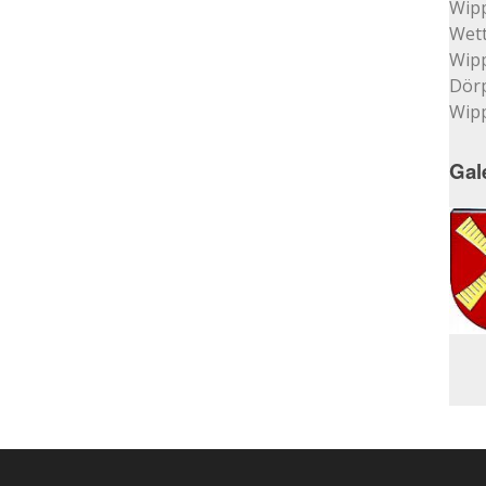
Wip
Wett
Wip
Dör
Wip
Gal