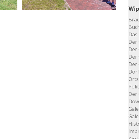
Wip
Bräu
Büch
Das
Der 
Der 
Der 
Der 
Dorf
Orts
Poli
Der 
Dow
Gale
Gale
Hist
Impr
Kir