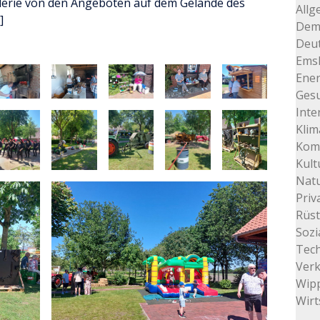
alerie von den Angeboten auf dem Gelände des
Allg
]
Dem
Deu
Ems
Ener
Gesu
Inte
Klim
Kom
Kult
Natu
Priv
Rüs
Sozi
Tec
Ver
Wip
Wirt