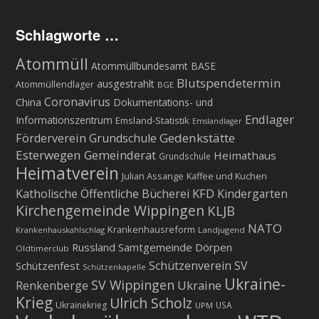
Schlagworte …
Atommüll
Atommüllbundesamt BASE
Blutspendetermin
ausgestrahlt
Atommüllendlager
BGE
Coronavirus
China
Dokumentations- und
Endlager
Informationszentrum
Emsland-Statistik
Emslandlager
Gedenkstätte
Förderverein Grundschule
Esterwegen
Gemeinderat
Heimathaus
Grundschule
Heimatverein
Julian Assange
Kaffee und Kuchen
KFD
Katholische Öffentliche Bücherei
Kindergarten
Kirchengemeinde Wippingen
KLJB
NATO
Krankenhausreform
Krankenhauskahlschlag
Landjugend
Russland
Samtgemeinde Dörpen
Oldtimerclub
Schützenverein
SV
Schützenfest
Schützenkapelle
Ukraine-
SV Wippingen
Ukraine
Renkenberge
Krieg
Ulrich Scholz
Ukrainekrieg
USA
UPM