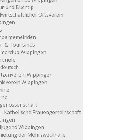
ur und Buchtip
wirtschaftlicher Ortsverein
pingen
s
hbargemeinden
ur & Tourismus
imerclub Wippingen
rbriefe
tdeutsch
tzenverein Wippingen
isverein Wippingen
mine
ine
genossenschaft
– Katholische Frauengemeinschaft
pingen
djugend Wippingen
ietung der Mehrzweckhalle