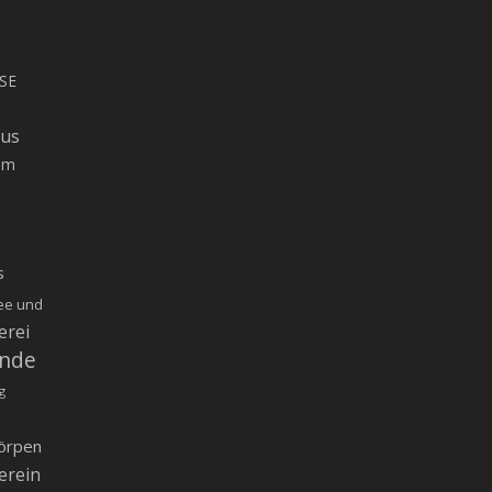
SE
rus
um
s
ee und
erei
inde
g
örpen
erein