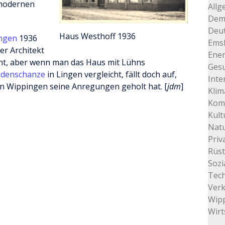
 modernen
Allg
Dem
Deu
Haus Westhoff 1936
ingen
1936
Ems
er Architekt
Ener
nt, aber wenn man das Haus mit Lühns
Gesu
edenschanze
in Lingen vergleicht, fällt doch auf,
Inte
 In Wippingen seine Anregungen geholt hat. [
jdm
]
Klim
Kom
Kult
Natu
Priv
Rüs
Sozi
Tec
Ver
Wip
Wirt