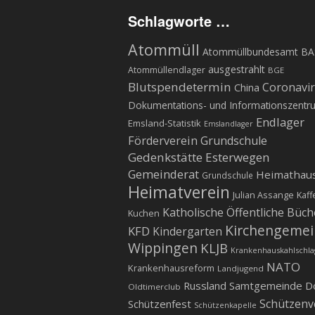
Schlagworte …
Atommüll
Atommüllbundesamt BA
ausgestrahlt
Atommüllendlager
BGE
Blutspendetermin
Coronavi
China
Dokumentations- und Informationszentr
Endlager
Emsland-Statistik
Emslandlager
Förderverein Grundschule
Gedenkstätte Esterwegen
Gemeinderat
Heimathau
Grundschule
Heimatverein
Julian Assange
Kaff
Katholische Öffentliche Büch
Kuchen
Kirchengeme
KFD
Kindergarten
Wippingen
KLJB
Krankenhauskahlschla
NATO
Krankenhausreform
Landjugend
Russland
Samtgemeinde D
Oldtimerclub
Schützenv
Schützenfest
Schützenkapelle