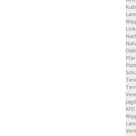
Kult
Land
Wip
Link
Nac
Nat
Oldt
Pfar
Plat
Schü
Tenn
Ter
Vere
Jagd
KFD 
Wip
Lan
Verm