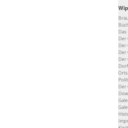
Wip
Bräu
Büch
Das
Der 
Der 
Der 
Der 
Dorf
Orts
Poli
Der 
Dow
Gale
Gale
Hist
Impr
Kir