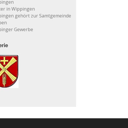
pingen
er in Wippingen
pingen gehört zur Samtgemeinde
pen
pinger Gewerbe
erie