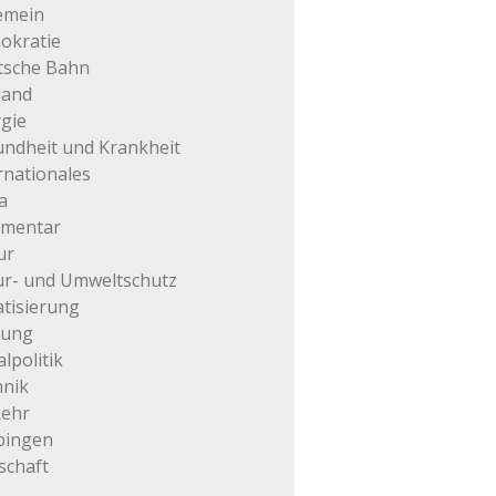
emein
okratie
tsche Bahn
land
gie
ndheit und Krankheit
rnationales
a
mentar
ur
r- und Umweltschutz
atisierung
tung
alpolitik
hnik
kehr
pingen
schaft