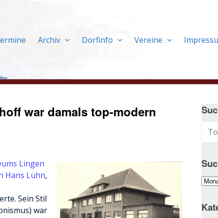
ermine
Archiv
Dorfinfo
Vereine
Impress
hoff war damals top-modern
Suc
Suc
eums Lingen
en Hans Lühn
,
Suc
im
te. Sein Stil
Arch
Kat
ionismus) war
…