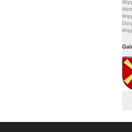
Wip
Wett
Wip
Dör
Wip
Gal