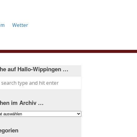
um
Wetter
he auf Hallo-Wippingen …
hen im Archiv …
hen
iv
egorien