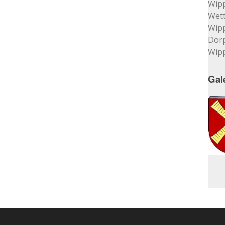
Wip
Wett
Wip
Dör
Wip
Gal