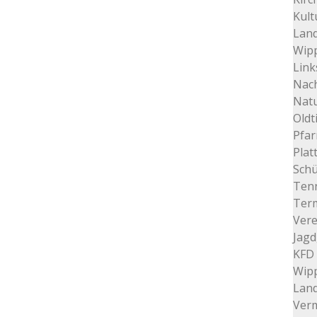
Kult
Land
Wip
Link
Nac
Nat
Oldt
Pfar
Plat
Schü
Tenn
Ter
Vere
Jagd
KFD 
Wip
Lan
Verm