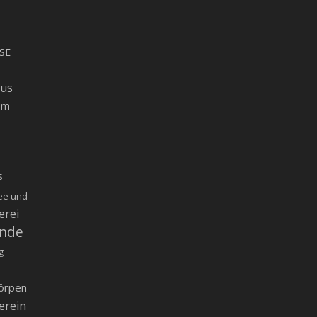
SE
rus
um
s
ee und
erei
inde
g
örpen
erein