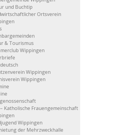
ur und Buchtip
wirtschaftlicher Ortsverein
pingen
s
hbargemeinden
ur & Tourismus
imerclub Wippingen
rbriefe
tdeutsch
tzenverein Wippingen
isverein Wippingen
mine
ine
genossenschaft
– Katholische Frauengemeinschaft
pingen
djugend Wippingen
ietung der Mehrzweckhalle