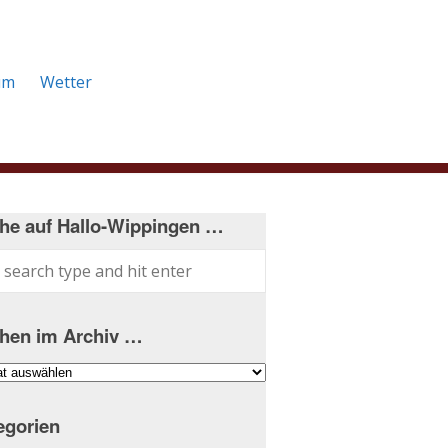
um
Wetter
he auf Hallo-Wippingen …
hen im Archiv …
hen
iv
egorien