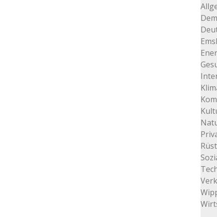
Allg
Dem
Deu
Ems
Ener
Gesu
Inte
Klim
Kom
Kult
Natu
Priv
Rüs
Sozi
Tec
Ver
Wip
Wirt