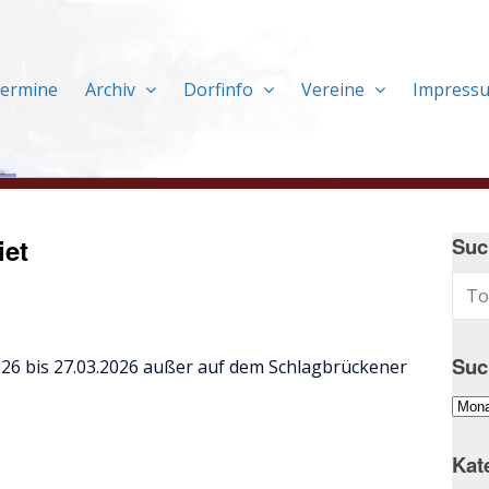
ermine
Archiv
Dorfinfo
Vereine
Impress
iet
Suc
Suc
026 bis 27.03.2026 außer auf dem Schlagbrückener
Suc
im
Arch
Kat
…