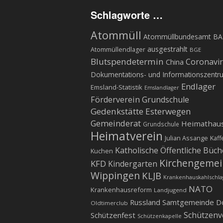
Schlagworte …
Atommüll
Atommüllbundesamt BA
ausgestrahlt
Atommüllendlager
BGE
Blutspendetermin
Coronavi
China
Dokumentations- und Informationszentr
Endlager
Emsland-Statistik
Emslandlager
Förderverein Grundschule
Gedenkstätte Esterwegen
Gemeinderat
Heimathau
Grundschule
Heimatverein
Julian Assange
Kaff
Katholische Öffentliche Büch
Kuchen
Kirchengeme
KFD
Kindergarten
Wippingen
KLJB
Krankenhauskahlschla
NATO
Krankenhausreform
Landjugend
Russland
Samtgemeinde D
Oldtimerclub
Schützenv
Schützenfest
Schützenkapelle