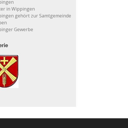
pingen
er in Wippingen
pingen gehört zur Samtgemeinde
pen
pinger Gewerbe
erie