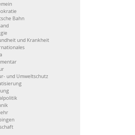
emein
okratie
tsche Bahn
land
gie
ndheit und Krankheit
rnationales
a
mentar
ur
r- und Umweltschutz
atisierung
tung
alpolitik
hnik
kehr
pingen
schaft