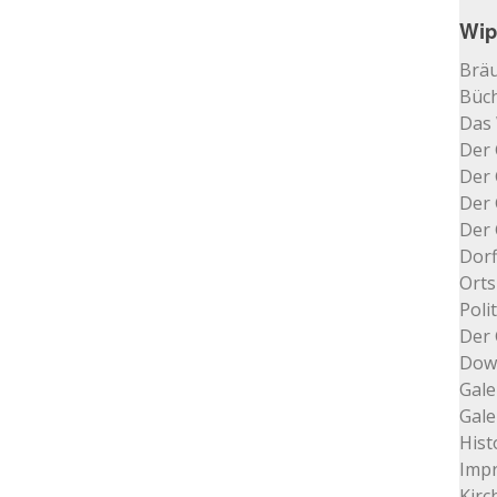
Wip
Bräu
Büch
Das
Der 
Der 
Der 
Der 
Dorf
Orts
Poli
Der 
Dow
Gale
Gale
Hist
Impr
Kir