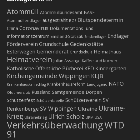
Atommüll
Atommüllbundesamt BASE
Blutspendetermin
ausgestrahlt
Atommüllendlager
BGE
Coronavirus
China
Dokumentations- und
Endlager
Informationszentrum
Emsland-Statistik
Emslandlager
Gedenkstätte
Förderverein Grundschule
Esterwegen
Gemeinderat
Heimathaus
Grundschule
Heimatverein
Julian Assange
Kaffee und Kuchen
KFD
Katholische Öffentliche Bücherei
Kindergarten
Kirchengemeinde Wippingen
KLJB
NATO
Krankenhausreform
Krankenhauskahlschlag
Landjugend
Russland
Samtgemeinde Dörpen
Oldtimerclub
Schützenverein
SV
Schützenfest
Schützenkapelle
Ukraine-
SV Wippingen
Ukraine
Renkenberge
Krieg
Ulrich Scholz
Ukrainekrieg
USA
UPM
Verkehrsüberwachung
WTD
91