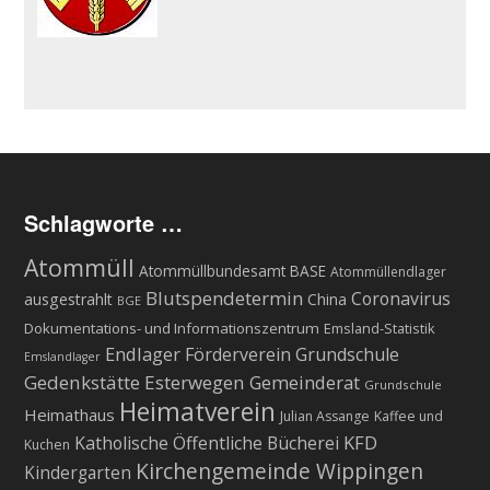
Schlagworte …
Atommüll
Atommüllbundesamt BASE
Atommüllendlager
Blutspendetermin
Coronavirus
ausgestrahlt
China
BGE
Dokumentations- und Informationszentrum
Emsland-Statistik
Endlager
Förderverein Grundschule
Emslandlager
Gedenkstätte Esterwegen
Gemeinderat
Grundschule
Heimatverein
Heimathaus
Julian Assange
Kaffee und
KFD
Katholische Öffentliche Bücherei
Kuchen
Kirchengemeinde Wippingen
Kindergarten