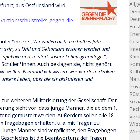
Allg
ührt; aus Ostfriesland wird
Dem
Deu
/aktion/schulstreiks-gegen-die-
Ems
Ener
hüler*innen?
„Wir wollen nicht ein halbes Jahr
Gesu
rt sein, zu Drill und Gehorsam erzogen werden und
Inte
perspektive und zerstört unsere Lebensgrundlage.“
,
Klim
 Schüler*innen. Auch beklagen sie, nicht gehört
Kom
ir wollen. Niemand will wissen, was wir dazu denken.
Kult
d unsere Leben, über die sie diskutieren und
Natu
Priv
Rüs
 zur weiteren Militarisierung der Gesellschaft. Der
Sozi
rung sieht vor, dass junge Männer, die ab dem 1.
Tec
htend gemustert werden. Außerdem sollen alle 18-
Ver
n Fragebogen erhalten, u. a. mit Fragen zu
Wip
. Junge Männer sind verpflichtet, den Fragebogen
Wirt
 Geschlechts ist die Beantwortung der Fragen