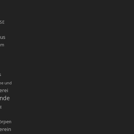
SE
rus
um
s
ee und
erei
inde
g
örpen
erein