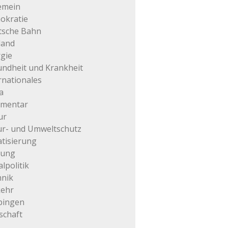
emein
okratie
tsche Bahn
land
gie
ndheit und Krankheit
rnationales
a
mentar
ur
r- und Umweltschutz
atisierung
tung
alpolitik
hnik
kehr
pingen
schaft