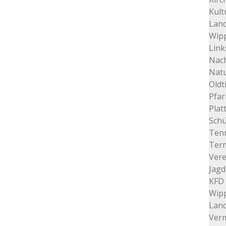
Kult
Land
Wip
Link
Nac
Nat
Oldt
Pfar
Plat
Schü
Tenn
Ter
Vere
Jagd
KFD 
Wip
Lan
Verm