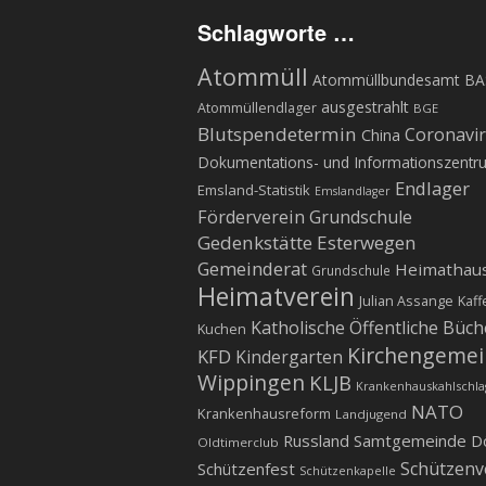
Schlagworte …
Atommüll
Atommüllbundesamt BA
ausgestrahlt
Atommüllendlager
BGE
Blutspendetermin
Coronavi
China
Dokumentations- und Informationszentr
Endlager
Emsland-Statistik
Emslandlager
Förderverein Grundschule
Gedenkstätte Esterwegen
Gemeinderat
Heimathau
Grundschule
Heimatverein
Julian Assange
Kaff
Katholische Öffentliche Büch
Kuchen
Kirchengeme
KFD
Kindergarten
Wippingen
KLJB
Krankenhauskahlschla
NATO
Krankenhausreform
Landjugend
Russland
Samtgemeinde D
Oldtimerclub
Schützenv
Schützenfest
Schützenkapelle