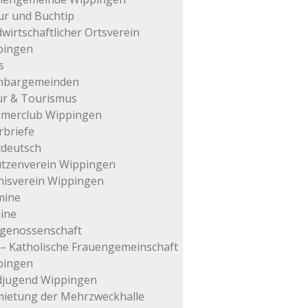
ur und Buchtip
wirtschaftlicher Ortsverein
pingen
s
hbargemeinden
ur & Tourismus
imerclub Wippingen
rbriefe
tdeutsch
tzenverein Wippingen
isverein Wippingen
mine
ine
genossenschaft
– Katholische Frauengemeinschaft
pingen
djugend Wippingen
ietung der Mehrzweckhalle