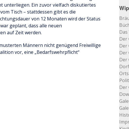
cht unterliegen. Ein zuvor vielfach diskutiertes
Wip
 vom Tisch – stattdessen gibt es die
Bräu
ichtungsdauer von 12 Monaten wird der Status
Büch
r war geplant, dass alle neuen
Das
en auf Zeit werden.
Der 
gemusterten Männern nicht genügend Freiwillige
Der 
oalition vor, eine „Bedarfswehrpflicht“
Der 
Der 
Dorf
Orts
Poli
Der 
Dow
Gale
Gale
Hist
Impr
Kir