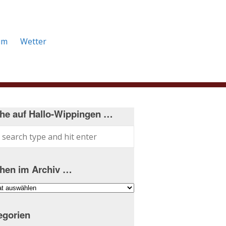
um
Wetter
he auf Hallo-Wippingen …
hen im Archiv …
hen
iv
egorien