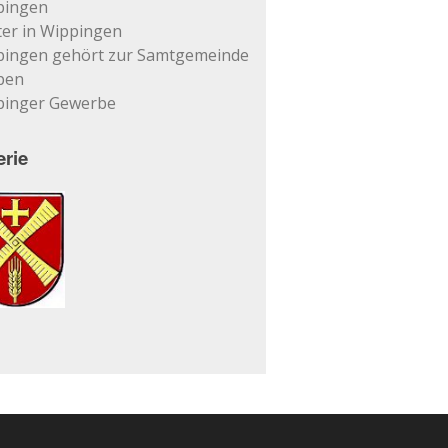
pingen
er in Wippingen
pingen gehört zur Samtgemeinde
pen
pinger Gewerbe
erie