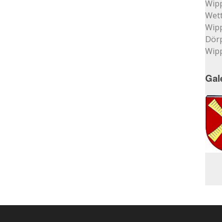
Wip
Wett
Wip
Dör
Wip
Gal