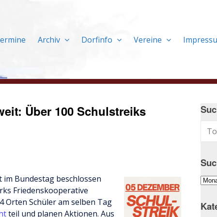
ermine
Archiv
Dorfinfo
Vereine
Impress
eit: Über 100 Schulstreiks
Suc
Suc
ht im Bundestag beschlossen
Suc
ks Friedenskooperative
im
4 Orten Schüler am selben Tag
Arch
Kat
cht
teil und planen Aktionen. Aus
…