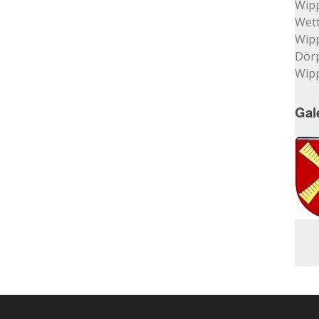
Wip
Wett
Wip
Dör
Wip
Gal