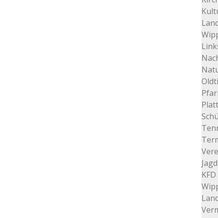
Kult
Land
Wip
Link
Nac
Nat
Oldt
Pfar
Plat
Schü
Tenn
Ter
Vere
Jagd
KFD 
Wip
Lan
Verm