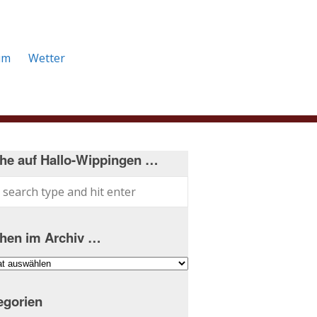
um
Wetter
he auf Hallo-Wippingen …
hen im Archiv …
hen
iv
egorien