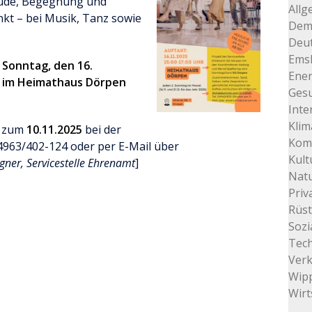
eude, Begegnung und
Allg
nkt – bei Musik, Tanz sowie
Dem
Deu
Ems
m
Sonntag, den 16.
Ener
r im Heimathaus Dörpen
Gesu
Inte
Klim
s zum
10.11.2025
bei der
Kom
04963/402-124 oder per E-Mail über
Kult
ner, Servicestelle Ehrenamt
]
Natu
Priv
Rüs
Sozi
Tec
Ver
Wip
Wirt