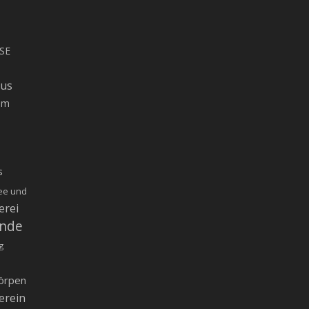
SE
rus
um
s
ee und
erei
inde
g
örpen
erein