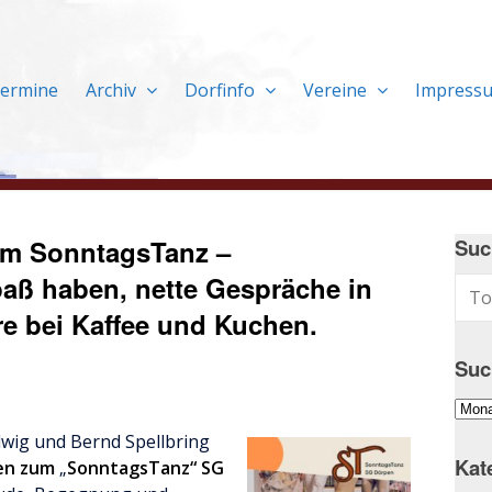
ermine
Archiv
Dorfinfo
Vereine
Impress
um SonntagsTanz –
Suc
 haben, nette Gespräche in
e bei Kaffee und Kuchen.
Suc
Suc
im
dwig und Bernd Spellbring
Arch
Kat
ren zum
„
SonntagsTanz“ SG
…