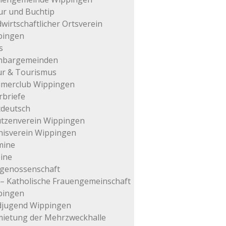
ur und Buchtip
wirtschaftlicher Ortsverein
pingen
s
hbargemeinden
ur & Tourismus
imerclub Wippingen
rbriefe
tdeutsch
tzenverein Wippingen
isverein Wippingen
mine
ine
genossenschaft
– Katholische Frauengemeinschaft
pingen
djugend Wippingen
ietung der Mehrzweckhalle