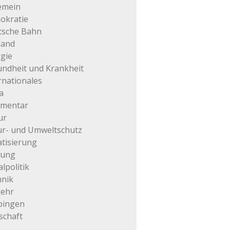
emein
okratie
tsche Bahn
land
gie
ndheit und Krankheit
rnationales
a
mentar
ur
r- und Umweltschutz
atisierung
tung
alpolitik
hnik
kehr
pingen
schaft