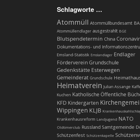
Schlagworte …
Atommüll
Atommüllbundesamt BA
ausgestrahlt
Atommüllendlager
BGE
Blutspendetermin
Coronavi
China
Dokumentations- und Informationszentr
Endlager
Emsland-Statistik
Emslandlager
Förderverein Grundschule
Gedenkstätte Esterwegen
Gemeinderat
Heimathau
Grundschule
Heimatverein
Julian Assange
Kaff
Katholische Öffentliche Büch
Kuchen
Kirchengeme
KFD
Kindergarten
Wippingen
KLJB
Krankenhauskahlschla
NATO
Krankenhausreform
Landjugend
Russland
Samtgemeinde D
Oldtimerclub
Schützenv
Schützenfest
Schützenkapelle