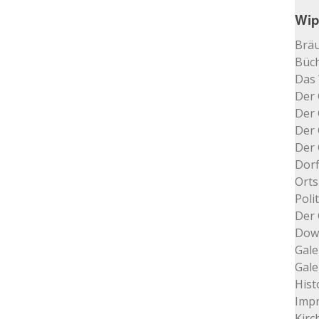
Wip
Bräu
Büch
Das
Der 
Der 
Der 
Der 
Dorf
Orts
Poli
Der 
Dow
Gale
Gale
Hist
Impr
Kir