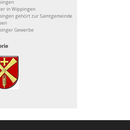
pingen
er in Wippingen
pingen gehört zur Samtgemeinde
pen
pinger Gewerbe
erie