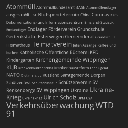
Atommüll
Atommüllbundesamt BASE
Atommüllendlager
Blutspendetermin
Coronavirus
ausgestrahlt
China
BGE
Dokumentations- und Informationszentrum
Emsland-Statistik
Endlager
Förderverein Grundschule
Emslandlager
Gedenkstätte Esterwegen
Gemeinderat
Grundschule
Heimatverein
Heimathaus
Julian Assange
Kaffee und
KFD
Katholische Öffentliche Bücherei
Kuchen
Kirchengemeinde Wippingen
Kindergarten
KLJB
Krankenhausreform
Landjugend
Krankenhauskahlschlag
NATO
Russland
Samtgemeinde Dörpen
Oldtimerclub
Schützenverein
SV
Schützenfest
Schützenkapelle
Ukraine-
SV Wippingen
Ukraine
Renkenberge
Krieg
Ulrich Scholz
Ukrainekrieg
UPM
USA
Verkehrsüberwachung
WTD
91