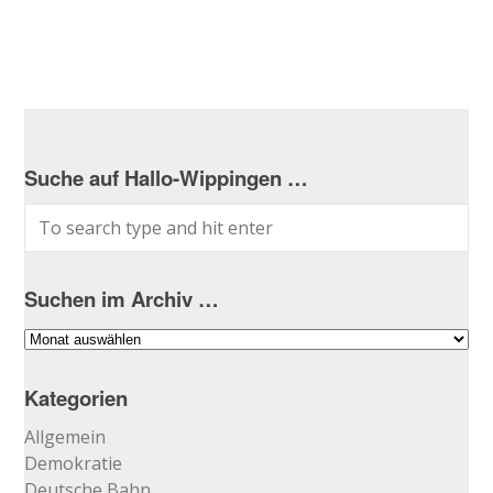
Suche auf Hallo-Wippingen …
Suchen im Archiv …
Suchen
im
Archiv
Kategorien
…
Allgemein
Demokratie
Deutsche Bahn