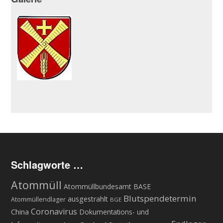
Schlagworte …
Atommüll
Atommüllbundesamt BASE
Blutspendetermin
ausgestrahlt
Atommüllendlager
BGE
Coronavirus
China
Dokumentations- und