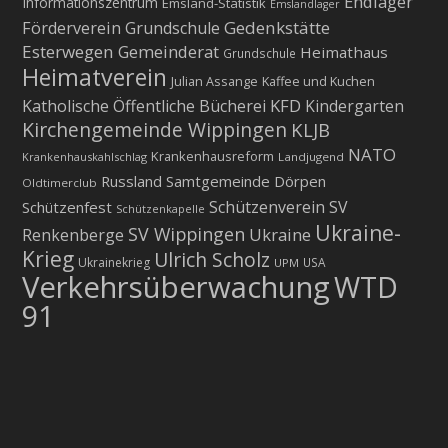
Endlager
Informationszentrum
Emsland-Statistik
Emslandlager
Gedenkstätte
Förderverein Grundschule
Esterwegen
Gemeinderat
Heimathaus
Grundschule
Heimatverein
Julian Assange
Kaffee und Kuchen
KFD
Katholische Öffentliche Bücherei
Kindergarten
Kirchengemeinde Wippingen
KLJB
NATO
Krankenhausreform
Krankenhauskahlschlag
Landjugend
Russland
Samtgemeinde Dörpen
Oldtimerclub
Schützenverein
SV
Schützenfest
Schützenkapelle
Ukraine-
SV Wippingen
Ukraine
Renkenberge
Krieg
Ulrich Scholz
Ukrainekrieg
USA
UPM
Verkehrsüberwachung
WTD
91