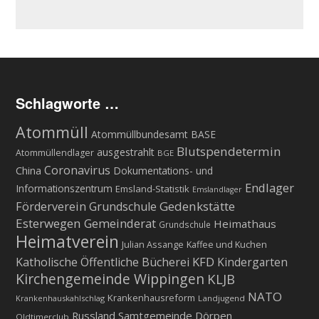
Schlagworte …
Atommüll
Atommüllbundesamt BASE
Blutspendetermin
ausgestrahlt
Atommüllendlager
BGE
Coronavirus
China
Dokumentations- und
Endlager
Informationszentrum
Emsland-Statistik
Emslandlager
Gedenkstätte
Förderverein Grundschule
Esterwegen
Gemeinderat
Heimathaus
Grundschule
Heimatverein
Julian Assange
Kaffee und Kuchen
KFD
Katholische Öffentliche Bücherei
Kindergarten
Kirchengemeinde Wippingen
KLJB
NATO
Krankenhausreform
Krankenhauskahlschlag
Landjugend
Russland
Samtgemeinde Dörpen
Oldtimerclub