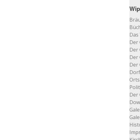
Wip
Bräu
Büch
Das
Der 
Der 
Der 
Der 
Dorf
Orts
Poli
Der 
Dow
Gale
Gale
Hist
Impr
Kir