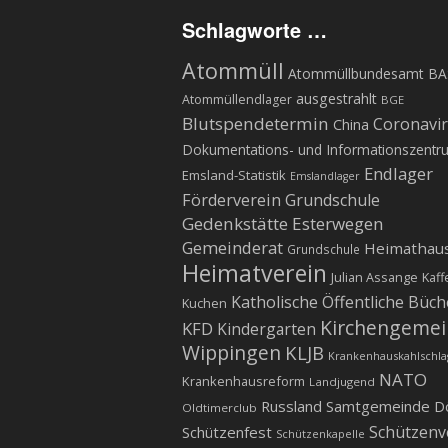
Schlagworte …
Atommüll
Atommüllbundesamt BA
ausgestrahlt
Atommüllendlager
BGE
Blutspendetermin
Coronavi
China
Dokumentations- und Informationszentr
Endlager
Emsland-Statistik
Emslandlager
Förderverein Grundschule
Gedenkstätte Esterwegen
Gemeinderat
Heimathau
Grundschule
Heimatverein
Julian Assange
Kaff
Katholische Öffentliche Büch
Kuchen
Kirchengeme
KFD
Kindergarten
Wippingen
KLJB
Krankenhauskahlschla
NATO
Krankenhausreform
Landjugend
Russland
Samtgemeinde D
Oldtimerclub
Schützenv
Schützenfest
Schützenkapelle