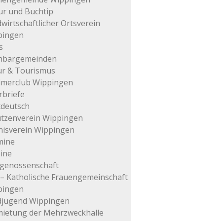
ur und Buchtip
wirtschaftlicher Ortsverein
pingen
s
hbargemeinden
ur & Tourismus
imerclub Wippingen
rbriefe
tdeutsch
tzenverein Wippingen
isverein Wippingen
mine
ine
genossenschaft
– Katholische Frauengemeinschaft
pingen
djugend Wippingen
ietung der Mehrzweckhalle