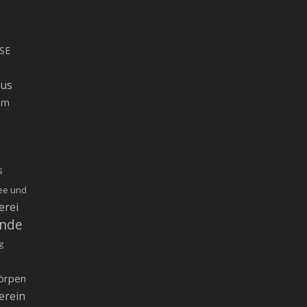
SE
rus
um
s
ee und
erei
inde
g
örpen
erein