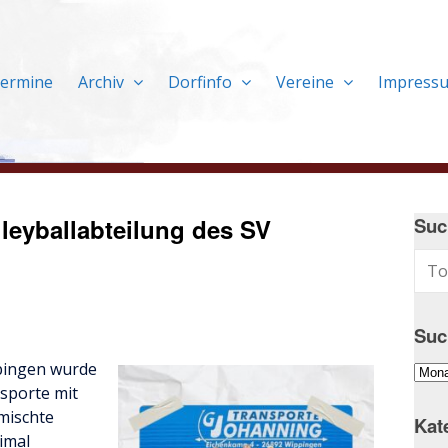
ermine
Archiv
Dorfinfo
Vereine
Impress
lleyballabteilung des SV
Suc
Suc
ppingen wurde
Suc
sporte mit
im
mischte
Arch
Kat
eimal
…