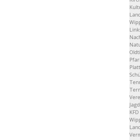
Kult
Land
Wip
Link
Nac
Nat
Oldt
Pfar
Plat
Schü
Tenn
Ter
Vere
Jagd
KFD 
Wip
Lan
Verm