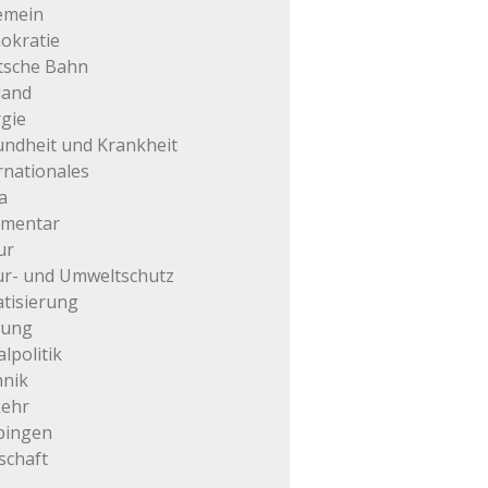
emein
okratie
tsche Bahn
land
gie
ndheit und Krankheit
rnationales
a
mentar
ur
r- und Umweltschutz
atisierung
tung
alpolitik
hnik
kehr
pingen
schaft