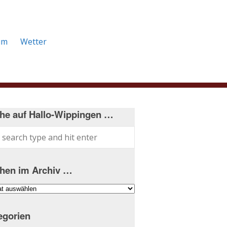
um
Wetter
he auf Hallo-Wippingen …
hen im Archiv …
hen
iv
egorien