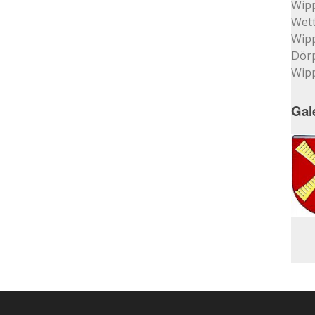
Wip
Wett
Wip
Dör
Wip
Gal