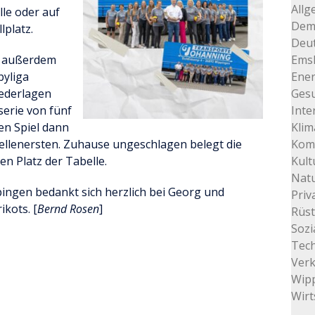
Allg
lle oder auf
Dem
lplatz.
Deu
ng außerdem
Ems
yliga
Ener
iederlagen
Gesu
serie von fünf
Inte
en Spiel dann
Klim
ellenersten. Zuhause ungeschlagen belegt die
Kom
n Platz der Tabelle.
Kult
Natu
pingen bedankt sich herzlich bei Georg und
Priv
kots. [
Bernd Rosen
]
Rüs
Sozi
Tec
Ver
Wip
Wirt