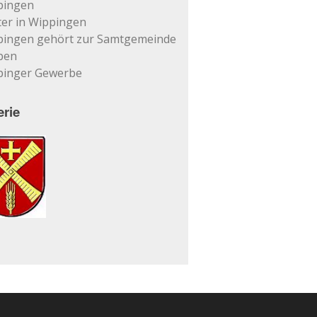
pingen
er in Wippingen
pingen gehört zur Samtgemeinde
pen
pinger Gewerbe
erie