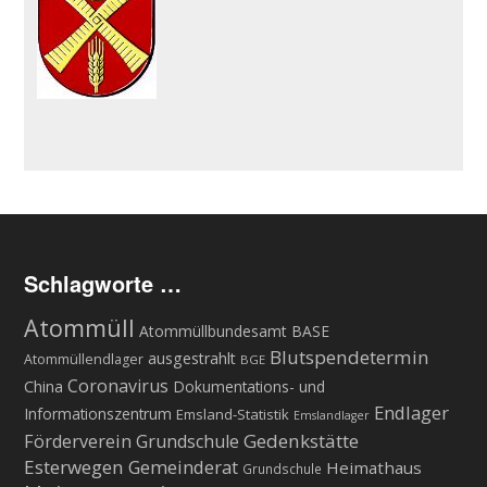
Schlagworte …
Atommüll
Atommüllbundesamt BASE
Blutspendetermin
ausgestrahlt
Atommüllendlager
BGE
Coronavirus
China
Dokumentations- und
Endlager
Informationszentrum
Emsland-Statistik
Emslandlager
Gedenkstätte
Förderverein Grundschule
Esterwegen
Gemeinderat
Heimathaus
Grundschule