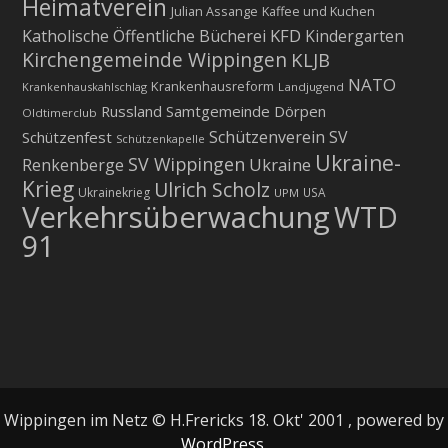
Heimatverein
Julian Assange
Kaffee und Kuchen
KFD
Katholische Öffentliche Bücherei
Kindergarten
Kirchengemeinde Wippingen
KLJB
NATO
Krankenhausreform
Krankenhauskahlschlag
Landjugend
Russland
Samtgemeinde Dörpen
Oldtimerclub
Schützenverein
SV
Schützenfest
Schützenkapelle
Ukraine-
SV Wippingen
Ukraine
Renkenberge
Krieg
Ulrich Scholz
Ukrainekrieg
USA
UPM
Verkehrsüberwachung
WTD
91
Wippingen im Netz © H.Frericks 18. Okt' 2001 , powered by
WordPress.