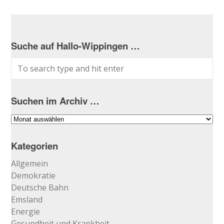
Suche auf Hallo-Wippingen …
Suchen im Archiv …
Suchen
im
Archiv
Kategorien
…
Allgemein
Demokratie
Deutsche Bahn
Emsland
Energie
Gesundheit und Krankheit