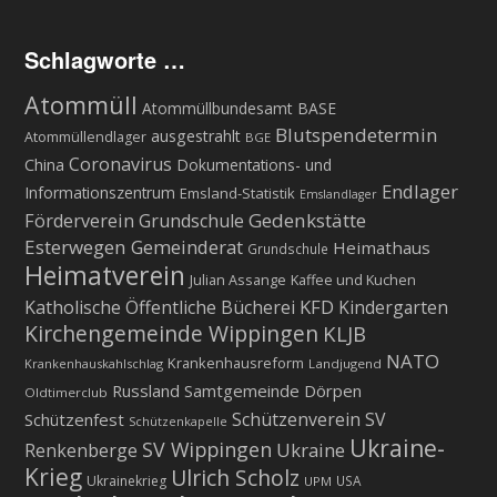
Schlagworte …
Atommüll
Atommüllbundesamt BASE
Blutspendetermin
ausgestrahlt
Atommüllendlager
BGE
Coronavirus
China
Dokumentations- und
Endlager
Informationszentrum
Emsland-Statistik
Emslandlager
Gedenkstätte
Förderverein Grundschule
Esterwegen
Gemeinderat
Heimathaus
Grundschule
Heimatverein
Julian Assange
Kaffee und Kuchen
KFD
Katholische Öffentliche Bücherei
Kindergarten
Kirchengemeinde Wippingen
KLJB
NATO
Krankenhausreform
Krankenhauskahlschlag
Landjugend
Russland
Samtgemeinde Dörpen
Oldtimerclub
Schützenverein
SV
Schützenfest
Schützenkapelle
Ukraine-
SV Wippingen
Ukraine
Renkenberge
Krieg
Ulrich Scholz
Ukrainekrieg
USA
UPM