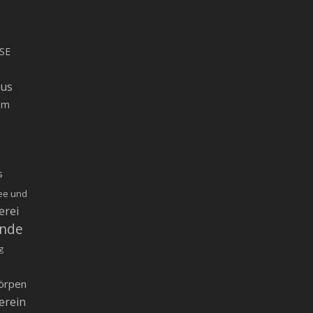
SE
rus
um
s
ee und
erei
inde
g
örpen
erein