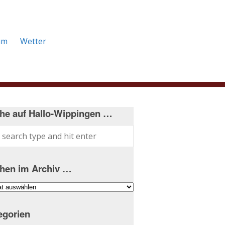
um
Wetter
he auf Hallo-Wippingen …
hen im Archiv …
hen
iv
egorien