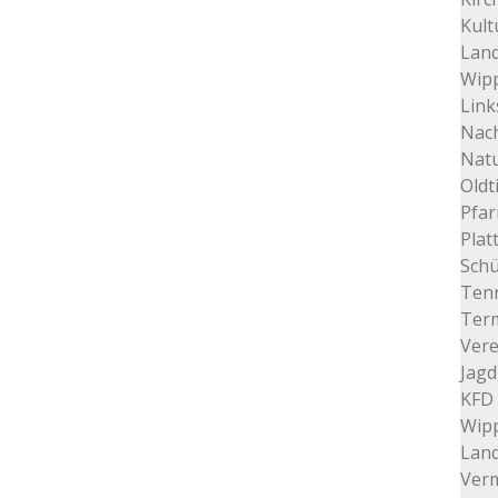
Kult
Land
Wip
Link
Nac
Nat
Oldt
Pfar
Plat
Schü
Tenn
Ter
Vere
Jagd
KFD 
Wip
Lan
Verm