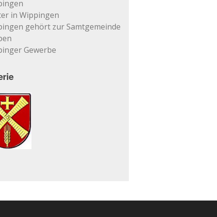
pingen
er in Wippingen
pingen gehört zur Samtgemeinde
pen
pinger Gewerbe
erie