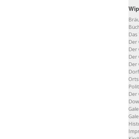
Wip
Bräu
Büch
Das
Der 
Der 
Der 
Der 
Dorf
Orts
Poli
Der 
Dow
Gale
Gale
Hist
Impr
Kir