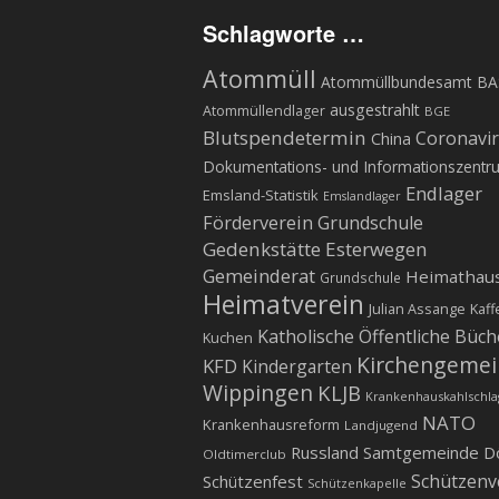
Schlagworte …
Atommüll
Atommüllbundesamt BA
ausgestrahlt
Atommüllendlager
BGE
Blutspendetermin
Coronavi
China
Dokumentations- und Informationszentr
Endlager
Emsland-Statistik
Emslandlager
Förderverein Grundschule
Gedenkstätte Esterwegen
Gemeinderat
Heimathau
Grundschule
Heimatverein
Julian Assange
Kaff
Katholische Öffentliche Büch
Kuchen
Kirchengeme
KFD
Kindergarten
Wippingen
KLJB
Krankenhauskahlschla
NATO
Krankenhausreform
Landjugend
Russland
Samtgemeinde D
Oldtimerclub
Schützenv
Schützenfest
Schützenkapelle