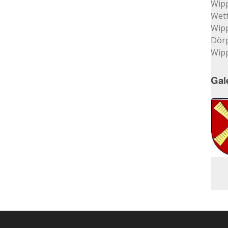
Wip
Wett
Wip
Dör
Wip
Gal