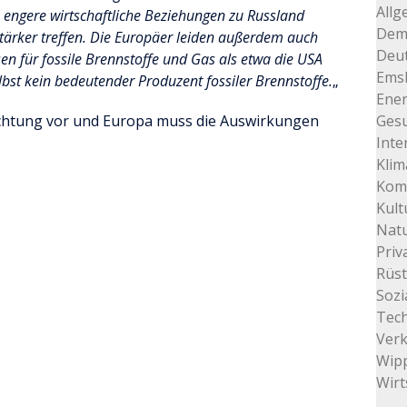
Allg
h engere wirtschaftliche Beziehungen zu Russland
Dem
stärker treffen. Die Europäer leiden außerdem auch
Deu
sen für fossile Brennstoffe und Gas als etwa die USA
Ems
lbst kein bedeutender Produzent fossiler Brennstoffe.
„
Ener
Richtung vor und Europa muss die Auswirkungen
Gesu
Inte
Klim
Kom
Kult
Natu
Priv
Rüs
Sozi
Tec
Ver
Wip
Wirt