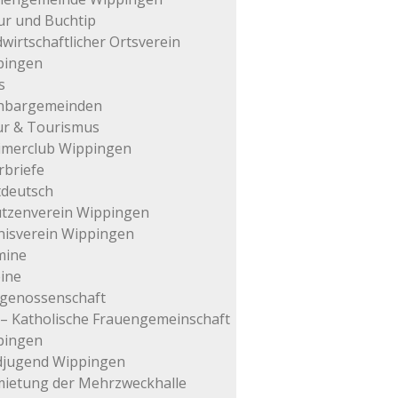
ur und Buchtip
wirtschaftlicher Ortsverein
pingen
s
hbargemeinden
ur & Tourismus
imerclub Wippingen
rbriefe
tdeutsch
tzenverein Wippingen
isverein Wippingen
mine
ine
genossenschaft
– Katholische Frauengemeinschaft
pingen
djugend Wippingen
ietung der Mehrzweckhalle