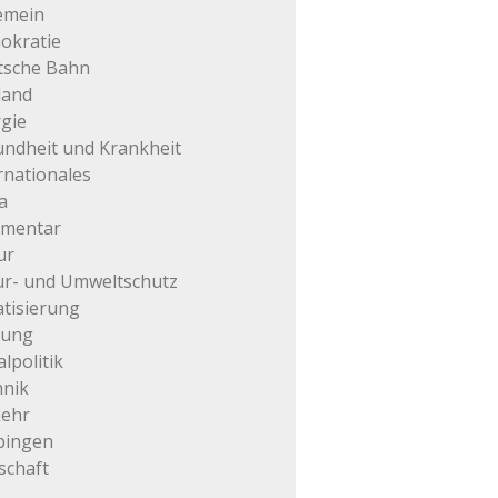
emein
okratie
tsche Bahn
land
gie
ndheit und Krankheit
rnationales
a
mentar
ur
r- und Umweltschutz
atisierung
tung
alpolitik
hnik
kehr
pingen
schaft