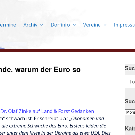
ermine
Archiv
Dorfinfo
Vereine
Impress
ünde, warum der Euro so
Suc
Suc
 Dr. Olaf Zinke auf Land & Forst Gedanken
Suc
schwach ist. Er schreibt u.a.: „
Ökonomen und
im
 die extreme Schwäche des Euro. Erstens leiden die
Arch
Kat
er unter dem Krieg in der Ukraine als etwa USA. Dies
…