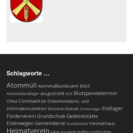
Schlagworte …
Atommüll
Atommüllbundesamt BASE
Blutspendetermin
ausgestrahlt
Atommüllendlager
BGE
Coronavirus
China
Dokumentations- und
Endlager
Informationszentrum
Emsland-Statistik
Emslandlager
Gedenkstätte
Förderverein Grundschule
Esterwegen
Gemeinderat
Heimathaus
Grundschule
Heimatverein
Julian Assange
Kaffee und Kuchen