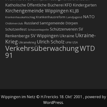
KFD
Katholische Öffentliche Bücherei
Kindergarten
Kirchengemeinde Wippingen
KLJB
NATO
Krankenhausreform
Krankenhauskahlschlag
Landjugend
Russland
Samtgemeinde Dörpen
Oldtimerclub
Schützenverein
SV
Schützenfest
Schützenkapelle
Ukraine-
SV Wippingen
Ukraine
Renkenberge
Krieg
Ulrich Scholz
Ukrainekrieg
USA
UPM
Verkehrsüberwachung
WTD
91
Wippingen im Netz © H.Frericks 18. Okt' 2001 , powered by
WordPress.