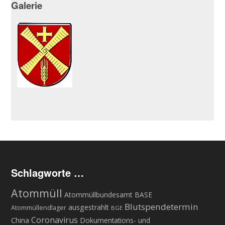
Galerie
Schlagworte …
Atommüll
Atommüllbundesamt BASE
Blutspendetermin
ausgestrahlt
Atommüllendlager
BGE
Coronavirus
China
Dokumentations- und