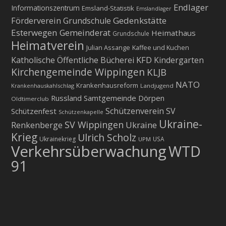
Endlager
Informationszentrum
Emsland-Statistik
Emslandlager
Gedenkstätte
Förderverein Grundschule
Esterwegen
Gemeinderat
Heimathaus
Grundschule
Heimatverein
Julian Assange
Kaffee und Kuchen
KFD
Katholische Öffentliche Bücherei
Kindergarten
Kirchengemeinde Wippingen
KLJB
NATO
Krankenhausreform
Krankenhauskahlschlag
Landjugend
Russland
Samtgemeinde Dörpen
Oldtimerclub
Schützenverein
SV
Schützenfest
Schützenkapelle
Ukraine-
SV Wippingen
Ukraine
Renkenberge
Krieg
Ulrich Scholz
Ukrainekrieg
USA
UPM
Verkehrsüberwachung
WTD
91