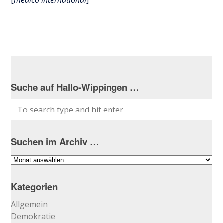
[
medico international
]
Suche auf Hallo-Wippingen …
Suchen im Archiv …
Suchen
im
Archiv
Kategorien
…
Allgemein
Demokratie