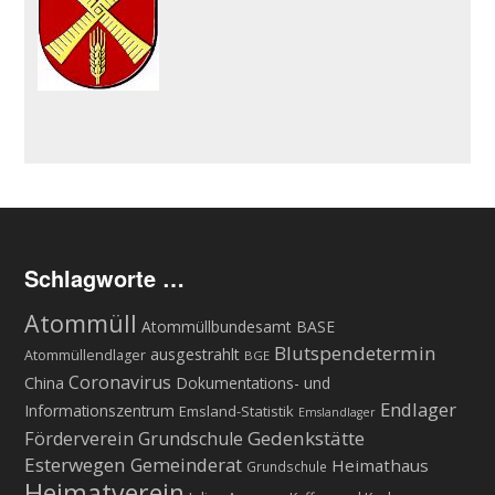
Schlagworte …
Atommüll
Atommüllbundesamt BASE
Blutspendetermin
ausgestrahlt
Atommüllendlager
BGE
Coronavirus
China
Dokumentations- und
Endlager
Informationszentrum
Emsland-Statistik
Emslandlager
Gedenkstätte
Förderverein Grundschule
Esterwegen
Gemeinderat
Heimathaus
Grundschule
Heimatverein