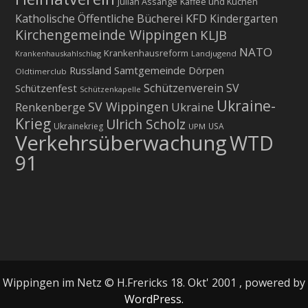
Julian Assange
Kaffee und Kuchen
KFD
Katholische Öffentliche Bücherei
Kindergarten
Kirchengemeinde Wippingen
KLJB
NATO
Krankenhausreform
Krankenhauskahlschlag
Landjugend
Russland
Samtgemeinde Dörpen
Oldtimerclub
Schützenverein
SV
Schützenfest
Schützenkapelle
Ukraine-
SV Wippingen
Ukraine
Renkenberge
Krieg
Ulrich Scholz
Ukrainekrieg
USA
UPM
Verkehrsüberwachung
WTD
91
Wippingen im Netz © H.Frericks 18. Okt' 2001 , powered by
WordPress.