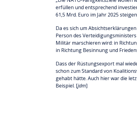
„Die NATO-Fähigkeitsziele wollen 
erfüllen und entsprechend investier
61,5 Mrd. Euro im Jahr 2025 steige
Da es sich um Absichtserklärungen 
Person des Verteidigungsministers 
Militär marschieren wird: in Richt
in Richtung Besinnung und Friedens
Dass der Rüstungsexport mal wieder
schon zum Standard von Koalitionsv
gehabt hätte. Auch hier war die le
Beispiel. [
jdm
]