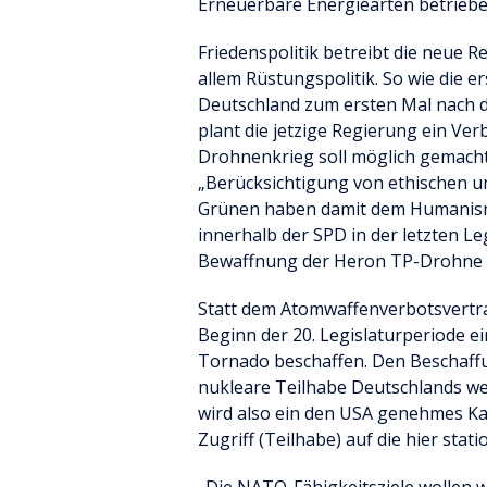
Erneuerbare Energiearten betriebe
Friedenspolitik betreibt die neue R
allem Rüstungspolitik. So wie die 
Deutschland zum ersten Mal nach de
plant die jetzige Regierung ein Ve
Drohnenkrieg soll möglich gemacht
„Berücksichtigung von ethischen un
Grünen haben damit dem Humanism
innerhalb der SPD in der letzten L
Bewaffnung der Heron TP-Drohne er
Statt dem Atomwaffenverbotsvertra
Beginn der 20. Legislaturperiode 
Tornado beschaffen. Den Beschaffun
nukleare Teilhabe Deutschlands wer
wird also ein den USA genehmes Ka
Zugriff (Teilhabe) auf die hier st