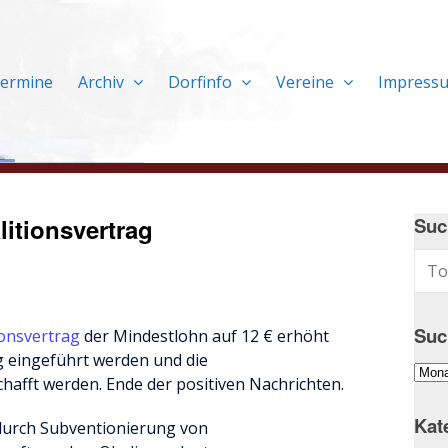
ermine
Archiv
Dorfinfo
Vereine
Impress
itionsvertrag
Suc
Suc
ionsvertrag
der Mindestlohn auf 12 € erhöht
 eingeführt werden und die
Suc
afft werden. Ende der positiven Nachrichten.
im
Arch
Kat
durch Subventionierung von
…