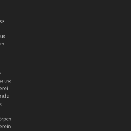
SE
rus
um
s
ee und
erei
inde
g
örpen
erein