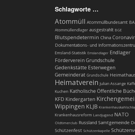
Schlagworte …
Atommüll
Atommüllbundesamt BA
ausgestrahlt
Atommüllendlager
BGE
Blutspendetermin
Coronavi
China
Dokumentations- und Informationszentr
Endlager
Emsland-Statistik
Emslandlager
Förderverein Grundschule
Gedenkstätte Esterwegen
Gemeinderat
Heimathau
Grundschule
Heimatverein
Julian Assange
Kaff
Katholische Öffentliche Büch
Kuchen
Kirchengeme
KFD
Kindergarten
Wippingen
KLJB
Krankenhauskahlschla
NATO
Krankenhausreform
Landjugend
Russland
Samtgemeinde D
Oldtimerclub
Schützenv
Schützenfest
Schützenkapelle