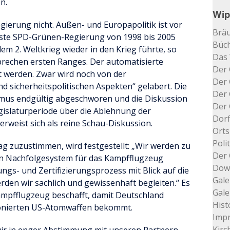
n.
Wip
egierung nicht. Außen- und Europapolitik ist vor
Bräu
erste SPD-Grünen-Regierung von 1998 bis 2005
Büch
m 2. Weltkrieg wieder in den Krieg führte, so
Das
rbrechen ersten Ranges. Der automatisierte
Der 
 werden. Zwar wird noch von der
Der 
d sicherheitspolitischen Aspekten“ gelabert. Die
Der 
us endgültig abgeschworen und die Diskussion
Der 
egislaturperiode über die Ablehnung der
Dorf
weist sich als reine Schau-Diskussion.
Orts
Poli
g zuzustimmen, wird festgestellt: „Wir werden zu
Der 
ein Nachfolgesystem für das Kampfflugzeug
Dow
gs- und Zertifizierungsprozess mit Blick auf die
Gale
den wir sachlich und gewissenhaft begleiten.“ Es
Gale
mpfflugzeug beschafft, damit Deutschland
Hist
ationierten US-Atomwaffen bekommt.
Impr
Kir