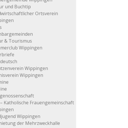
ur und Buchtip
wirtschaftlicher Ortsverein
pingen
s
hbargemeinden
ur & Tourismus
imerclub Wippingen
rbriefe
tdeutsch
tzenverein Wippingen
isverein Wippingen
mine
ine
genossenschaft
– Katholische Frauengemeinschaft
pingen
djugend Wippingen
ietung der Mehrzweckhalle