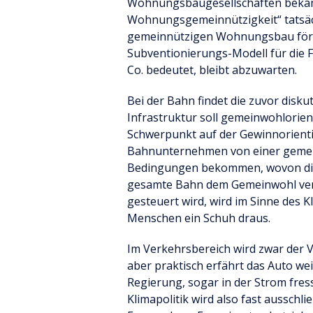
Wohnungsbaugesellschaften bekäm
Wohnungsgemeinnützigkeit“ tatsäch
gemeinnützigen Wohnungsbau förde
Subventionierungs-Modell für die
Co. bedeutet, bleibt abzuwarten.
Bei der Bahn findet die zuvor disku
Infrastruktur soll gemeinwohlorient
Schwerpunkt auf der Gewinnorientie
Bahnunternehmen von einer gemein
Bedingungen bekommen, wovon die
gesamte Bahn dem Gemeinwohl verpf
gesteuert wird, wird im Sinne des K
Menschen ein Schuh draus.
Im Verkehrsbereich wird zwar der 
aber praktisch erfährt das Auto we
Regierung, sogar in der Strom fre
Klimapolitik wird also fast ausschl