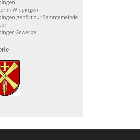
pingen
er in Wippingen
pingen gehört zur Samtgemeinde
pen
pinger Gewerbe
erie