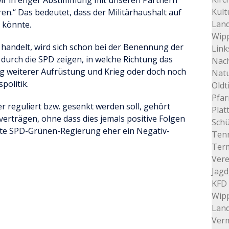
wir in enger Abstimmung mit unseren Partnern
Kult
en.“ Das bedeutet, dass der Militärhaushalt auf
Land
n könnte.
Wip
handelt, wird sich schon bei der Benennung der
Link
durch die SPD zeigen, in welche Richtung das
Nac
ung weiterer Aufrüstung und Krieg oder doch noch
Nat
politik.
Oldt
Pfar
 reguliert bzw. gesenkt werden soll, gehört
Plat
erträgen, ohne dass dies jemals positive Folgen
Schü
tzte SPD-Grünen-Regierung eher ein Negativ-
Tenn
Ter
Vere
Jagd
KFD 
Wip
Lan
Verm