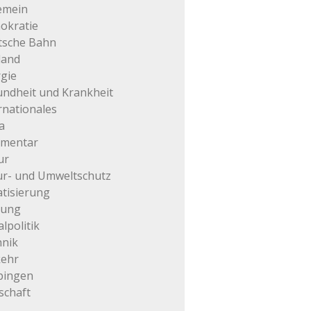
emein
okratie
tsche Bahn
land
gie
ndheit und Krankheit
rnationales
a
mentar
ur
r- und Umweltschutz
atisierung
tung
alpolitik
hnik
kehr
pingen
schaft