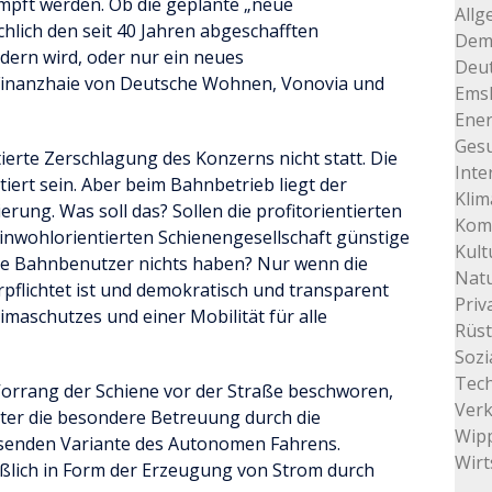
pft werden. Ob die geplante „neue
Allg
lich den seit 40 Jahren abgeschafften
Dem
rn wird, oder nur ein neues
Deu
 Finanzhaie von Deutsche Wohnen, Vonovia und
Ems
Ener
Gesu
tierte Zerschlagung des Konzerns nicht statt. Die
Inte
iert sein. Aber beim Bahnbetrieb liegt der
Klim
rung. Was soll das? Sollen die profitorientierten
Kom
wohlorientierten Schienengesellschaft günstige
Kult
 Bahnbenutzer nichts haben? Nur wenn die
Natu
lichtet ist und demokratisch und transparent
Priv
limaschutzes und einer Mobilität für alle
Rüs
Sozi
Tec
Vorrang der Schiene vor der Straße beschworen,
Ver
iter die besondere Betreuung durch die
Wip
ssenden Variante des Autonomen Fahrens.
Wirt
ießlich in Form der Erzeugung von Strom durch