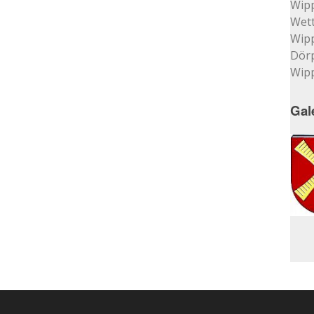
Wip
Wett
Wip
Dör
Wip
Gal