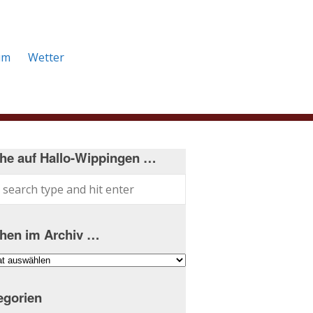
um
Wetter
he auf Hallo-Wippingen …
hen im Archiv …
hen
iv
egorien