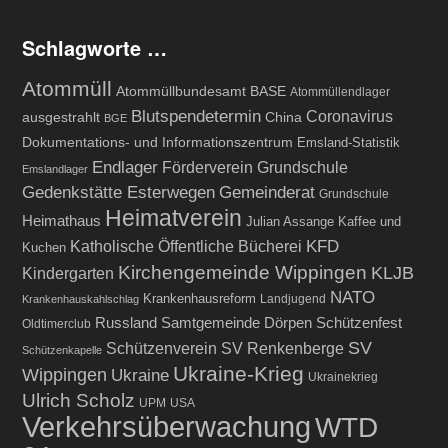
Schlagworte …
Atommüll
Atommüllbundesamt BASE
Atommüllendlager
Blutspendetermin
Coronavirus
ausgestrahlt
China
BGE
Dokumentations- und Informationszentrum
Emsland-Statistik
Endlager
Förderverein Grundschule
Emslandlager
Gedenkstätte Esterwegen
Gemeinderat
Grundschule
Heimatverein
Heimathaus
Julian Assange
Kaffee und
Katholische Öffentliche Bücherei
KFD
Kuchen
Kirchengemeinde Wippingen
KLJB
Kindergarten
NATO
Krankenhausreform
Landjugend
Krankenhauskahlschlag
Russland
Samtgemeinde Dörpen
Schützenfest
Oldtimerclub
SV
Schützenverein
SV Renkenberge
Schützenkapelle
Ukraine-Krieg
Wippingen
Ukraine
Ukrainekrieg
Ulrich Scholz
UPM
USA
Verkehrsüberwachung
WTD