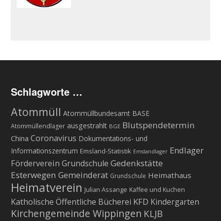
Schlagworte …
Atommüll
Atommüllbundesamt BASE
Blutspendetermin
ausgestrahlt
Atommüllendlager
BGE
Coronavirus
China
Dokumentations- und
Endlager
Informationszentrum
Emsland-Statistik
Emslandlager
Gedenkstätte
Förderverein Grundschule
Esterwegen
Gemeinderat
Heimathaus
Grundschule
Heimatverein
Julian Assange
Kaffee und Kuchen
KFD
Katholische Öffentliche Bücherei
Kindergarten
Kirchengemeinde Wippingen
KLJB