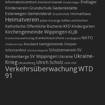
Endlager
Informationszentrum
Emsland-Statistik
Emslandlager
Gedenkstätte
Förderverein Grundschule
Esterwegen
Gemeinderat
Heimathaus
Grundschule
Heimatverein
Julian Assange
Kaffee und Kuchen
KFD
Katholische Öffentliche Bücherei
Kindergarten
Kirchengemeinde Wippingen
KLJB
NATO
Krankenhausreform
Krankenhauskahlschlag
Landjugend
Russland
Samtgemeinde Dörpen
Oldtimerclub
Schützenverein
SV
Schützenfest
Schützenkapelle
Ukraine-
SV Wippingen
Ukraine
Renkenberge
Krieg
Ulrich Scholz
Ukrainekrieg
USA
UPM
Verkehrsüberwachung
WTD
91