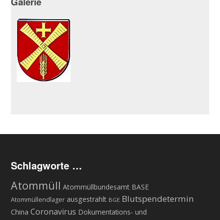
Galerie
Schlagworte …
Atommüll
Atommüllbundesamt BASE
Blutspendetermin
ausgestrahlt
Atommüllendlager
BGE
Coronavirus
China
Dokumentations- und