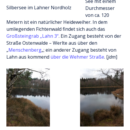
See mit einem
Silbersee im Lahner Nordholz
Durchmesser
von ca. 120
Metern ist ein natürlicher Heideweiher. In dem
umliegenden Fichtenwald findet sich auch das
Großsteingrab „Lahn 3“
. Ein Zugang besteht von der
Straße Ostenwalde – Werlte aus über den
„
Menschenberg
„; ein anderer Zugang besteht von
Lahn aus kommend
über die Wehmer Straße
. [
jdm
]