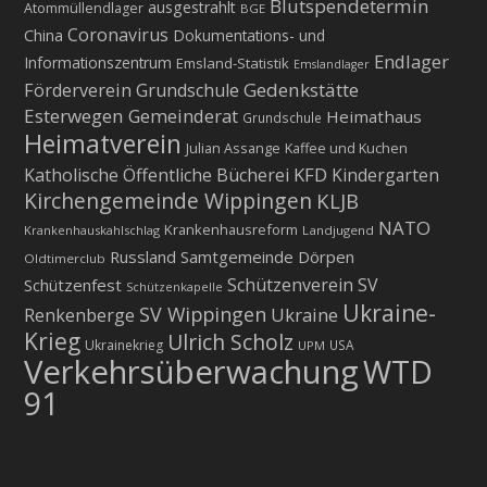
Blutspendetermin
ausgestrahlt
Atommüllendlager
BGE
Coronavirus
China
Dokumentations- und
Endlager
Informationszentrum
Emsland-Statistik
Emslandlager
Gedenkstätte
Förderverein Grundschule
Esterwegen
Gemeinderat
Heimathaus
Grundschule
Heimatverein
Julian Assange
Kaffee und Kuchen
KFD
Katholische Öffentliche Bücherei
Kindergarten
Kirchengemeinde Wippingen
KLJB
NATO
Krankenhausreform
Krankenhauskahlschlag
Landjugend
Russland
Samtgemeinde Dörpen
Oldtimerclub
Schützenverein
SV
Schützenfest
Schützenkapelle
Ukraine-
SV Wippingen
Ukraine
Renkenberge
Krieg
Ulrich Scholz
Ukrainekrieg
USA
UPM
Verkehrsüberwachung
WTD
91