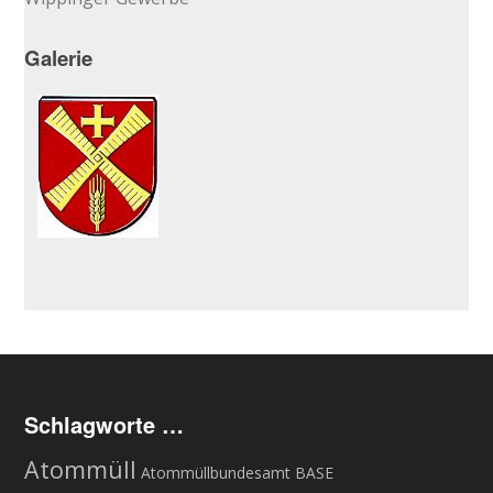
Galerie
Schlagworte …
Atommüll
Atommüllbundesamt BASE