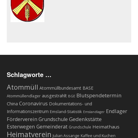
Schlagworte …
Atommüll
Atommüllbundesamt BASE
Blutspendetermin
ausgestrahlt
Atommüllendlager
BGE
Coronavirus
China
Dokumentations- und
Endlager
Informationszentrum
Emsland-Statistik
Emslandlager
Gedenkstätte
Förderverein Grundschule
Esterwegen
Gemeinderat
Heimathaus
Grundschule
Heimatverein
Julian Assange
Kaffee und Kuchen