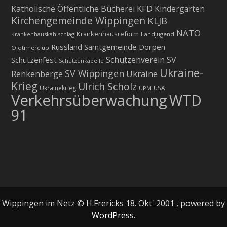
KFD
Katholische Öffentliche Bücherei
Kindergarten
Kirchengemeinde Wippingen
KLJB
NATO
Krankenhausreform
Krankenhauskahlschlag
Landjugend
Russland
Samtgemeinde Dörpen
Oldtimerclub
Schützenverein
SV
Schützenfest
Schützenkapelle
Ukraine-
SV Wippingen
Ukraine
Renkenberge
Krieg
Ulrich Scholz
Ukrainekrieg
USA
UPM
Verkehrsüberwachung
WTD
91
Wippingen im Netz © H.Frericks 18. Okt' 2001 , powered by
WordPress.