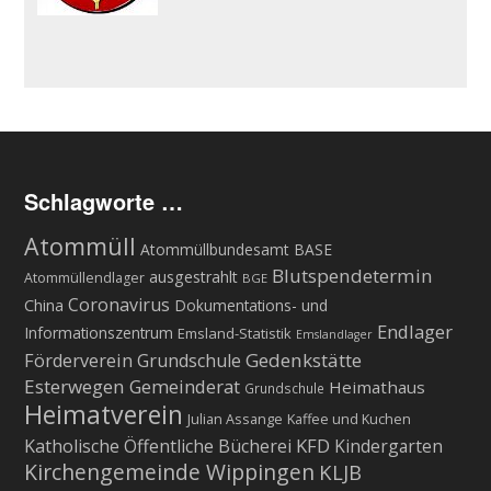
Schlagworte …
Atommüll
Atommüllbundesamt BASE
Blutspendetermin
ausgestrahlt
Atommüllendlager
BGE
Coronavirus
China
Dokumentations- und
Endlager
Informationszentrum
Emsland-Statistik
Emslandlager
Gedenkstätte
Förderverein Grundschule
Esterwegen
Gemeinderat
Heimathaus
Grundschule
Heimatverein
Julian Assange
Kaffee und Kuchen
KFD
Katholische Öffentliche Bücherei
Kindergarten
Kirchengemeinde Wippingen
KLJB