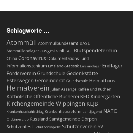
Schlagworte …
Atommüll
Atommüllbundesamt BASE
Blutspendetermin
ausgestrahlt
Atommüllendlager
BGE
Coronavirus
China
Dokumentations- und
Endlager
Informationszentrum
Emsland-Statistik
Emslandlager
Gedenkstätte
Förderverein Grundschule
Esterwegen
Gemeinderat
Heimathaus
Grundschule
Heimatverein
Julian Assange
Kaffee und Kuchen
KFD
Katholische Öffentliche Bücherei
Kindergarten
Kirchengemeinde Wippingen
KLJB
NATO
Krankenhausreform
Krankenhauskahlschlag
Landjugend
Russland
Samtgemeinde Dörpen
Oldtimerclub
Schützenverein
SV
Schützenfest
Schützenkapelle