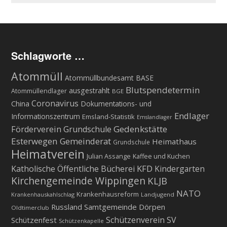
Schlagworte …
Atommüll
Atommüllbundesamt BASE
Blutspendetermin
ausgestrahlt
Atommüllendlager
BGE
Coronavirus
China
Dokumentations- und
Endlager
Informationszentrum
Emsland-Statistik
Emslandlager
Gedenkstätte
Förderverein Grundschule
Esterwegen
Gemeinderat
Heimathaus
Grundschule
Heimatverein
Julian Assange
Kaffee und Kuchen
KFD
Katholische Öffentliche Bücherei
Kindergarten
Kirchengemeinde Wippingen
KLJB
NATO
Krankenhausreform
Krankenhauskahlschlag
Landjugend
Russland
Samtgemeinde Dörpen
Oldtimerclub
Schützenverein
SV
Schützenfest
Schützenkapelle