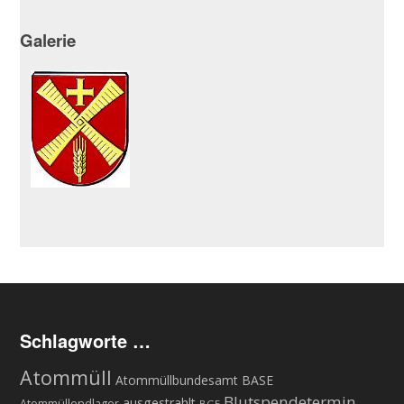
Galerie
Schlagworte …
Atommüll
Atommüllbundesamt BASE
Blutspendetermin
ausgestrahlt
Atommüllendlager
BGE