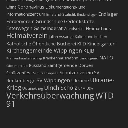
Coronavirus
China
Dokumentations- und
Endlager
Informationszentrum
Emsland-Statistik
Emslandlager
Gedenkstätte
Förderverein Grundschule
Esterwegen
Gemeinderat
Heimathaus
Grundschule
Heimatverein
Julian Assange
Kaffee und Kuchen
KFD
Katholische Öffentliche Bücherei
Kindergarten
Kirchengemeinde Wippingen
KLJB
NATO
Krankenhausreform
Krankenhauskahlschlag
Landjugend
Russland
Samtgemeinde Dörpen
Oldtimerclub
Schützenverein
SV
Schützenfest
Schützenkapelle
Ukraine-
SV Wippingen
Ukraine
Renkenberge
Krieg
Ulrich Scholz
Ukrainekrieg
USA
UPM
Verkehrsüberwachung
WTD
91