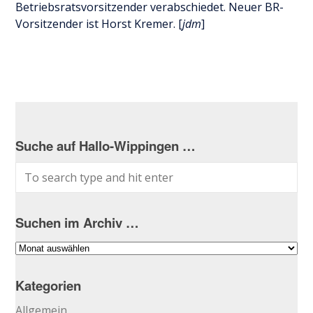
Betriebsratsvorsitzender verabschiedet. Neuer BR-
Vorsitzender ist Horst Kremer. [
jdm
]
Suche auf Hallo-Wippingen …
Suchen im Archiv …
Suchen
im
Archiv
Kategorien
…
Allgemein