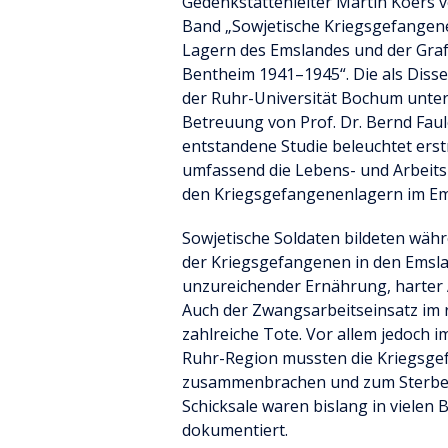
Gedenkstättenleiter Martin Koers 
Band „Sowjetische Kriegsgefangene
Lagern des Emslandes und der Graf
Bentheim 1941–1945“. Die als Disse
der Ruhr-Universität Bochum unter
Betreuung von Prof. Dr. Bernd Fau
entstandene Studie beleuchtet ers
umfassend die Lebens- und Arbeit
den Kriegsgefangenenlagern im Em
Sowjetische Soldaten bildeten wäh
der Kriegsgefangenen in den Emsla
unzureichender Ernährung, harter
Auch der Zwangsarbeitseinsatz im 
zahlreiche Tote. Vor allem jedoch 
Ruhr-Region mussten die Kriegsgefa
zusammenbrachen und zum Sterben 
Schicksale waren bislang in vielen
dokumentiert.