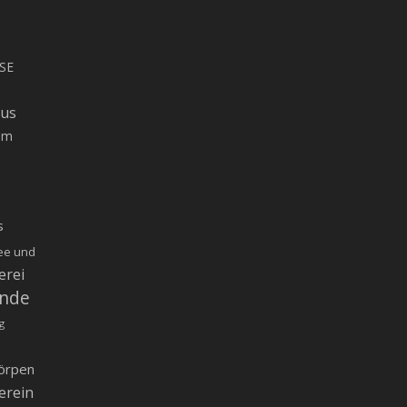
SE
rus
um
s
ee und
erei
inde
g
örpen
erein