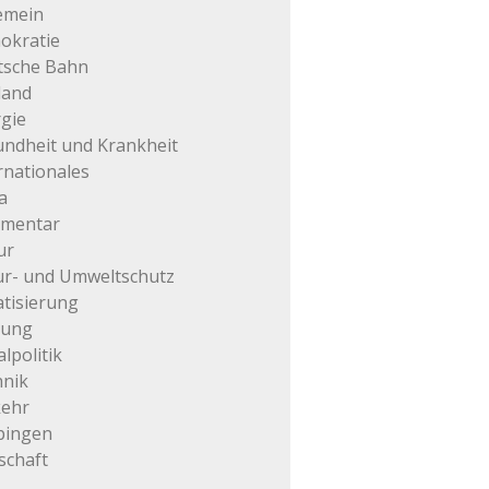
emein
okratie
tsche Bahn
land
gie
ndheit und Krankheit
rnationales
a
mentar
ur
r- und Umweltschutz
atisierung
tung
alpolitik
hnik
kehr
pingen
schaft