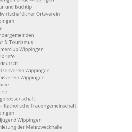
ur und Buchtip
wirtschaftlicher Ortsverein
pingen
s
hbargemeinden
ur & Tourismus
imerclub Wippingen
rbriefe
tdeutsch
tzenverein Wippingen
isverein Wippingen
mine
ine
genossenschaft
– Katholische Frauengemeinschaft
pingen
djugend Wippingen
ietung der Mehrzweckhalle