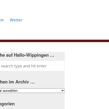
um
Wetter
he auf Hallo-Wippingen …
hen im Archiv …
hen
iv
egorien