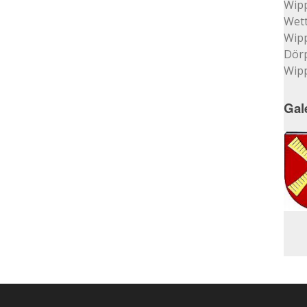
Wip
Wett
Wip
Dör
Wip
Gal