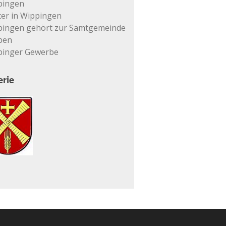
pingen
er in Wippingen
pingen gehört zur Samtgemeinde
pen
pinger Gewerbe
erie