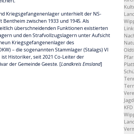
ichert.
Kult
und Kriegsgefangenenlager unterhielt der NS-
Land
ft Bentheim zwischen 1933 und 1945. Als
Wip
zeitlich überschneidenden Funktionen existierten
Link
gern und den Strafvollzugslagern unter Aufsicht
Nac
 neun Kriegsgefangenenlager des
Nat
W) – die sogenannten Stammlager (Stalags) VI
Oldt
 ist Historiker, seit 2021 Co-Leiter der
Pfar
var der Gemeinde Geeste. [
Landkreis Emsland
]
Plat
Schü
Tenn
Ter
Vere
Jagd
KFD 
Wip
Lan
Verm