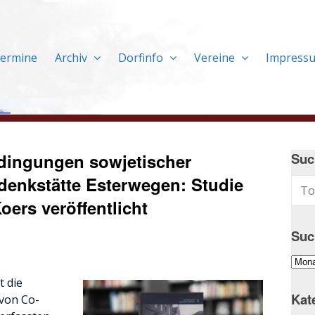
ermine
Archiv
Dorfinfo
Vereine
Impress
dingungen sowjetischer
Suc
denkstätte Esterwegen: Studie
oers veröffentlicht
Suc
Suc
im
t die
Arch
Kat
von Co-
…