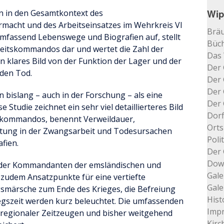
Wip
on in den Gesamtkontext des
acht und des Arbeitseinsatzes im Wehrkreis VI
Bräu
umfassend Lebenswege und Biografien auf, stellt
Büch
rbeitskommandos dar und wertet die Zahl der
Das
ein klares Bild von der Funktion der Lager und der
Der 
 den Tod.
Der 
Der 
 bislang – auch in der Forschung – als eine
Der 
Studie zeichnet ein sehr viel detaillierteres Bild
Dorf
tskommandos, benennt Verweildauer,
Orts
tung in der Zwangsarbeit und Todesursachen
Poli
afien.
Der 
Dow
 der Kommandanten der emsländischen und
Gale
zudem Ansatzpunkte für eine vertiefte
Gale
smärsche zum Ende des Krieges, die Befreiung
Hist
gszeit werden kurz beleuchtet. Die umfassenden
Impr
regionaler Zeitzeugen und bisher weitgehend
Kir