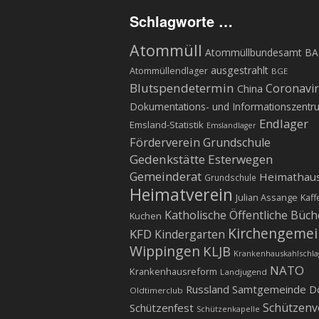
Schlagworte …
Atommüll
Atommüllbundesamt BA
ausgestrahlt
Atommüllendlager
BGE
Blutspendetermin
Coronavi
China
Dokumentations- und Informationszentr
Endlager
Emsland-Statistik
Emslandlager
Förderverein Grundschule
Gedenkstätte Esterwegen
Gemeinderat
Heimathau
Grundschule
Heimatverein
Julian Assange
Kaff
Katholische Öffentliche Büch
Kuchen
Kirchengeme
KFD
Kindergarten
Wippingen
KLJB
Krankenhauskahlschla
NATO
Krankenhausreform
Landjugend
Russland
Samtgemeinde D
Oldtimerclub
Schützenv
Schützenfest
Schützenkapelle