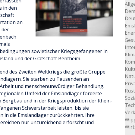
verfassten
Allg
 in den
Dem
schaft
Deu
rtation an
Ems
 der
Ener
lenbach
Gesu
tmals
Inte
sbedingungen sowjetischer Kriegsgefangener in
Klim
sland und der Grafschaft Bentheim.
Kom
Kult
rend des Zweiten Weltkriegs die größte Gruppe
Natu
ndlagern. Sie starben zu Tausenden an
Priv
 Arbeit und menschenunwürdiger Behandlung.
Rüs
regionalen Umfeld der Emslandlager forderte
Sozi
im Bergbau und in der Kriegsproduktion der Rhein-
Tec
ngenen Schwerstarbeit leisten, bis sie
Ver
in die Emslandlager zurückkehrten. Ihre
Wip
 Bereichen nur unzureichend erforscht und
Wirt