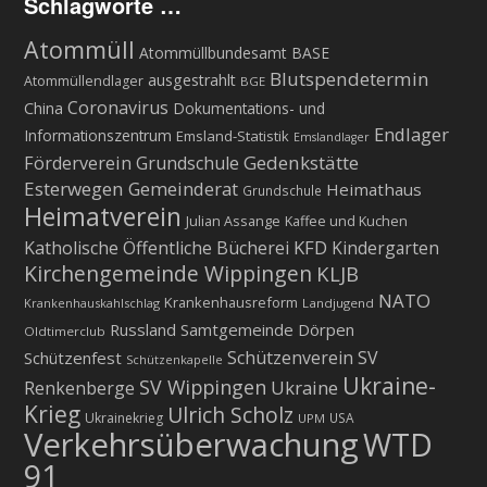
Schlagworte …
Atommüll
Atommüllbundesamt BASE
Blutspendetermin
ausgestrahlt
Atommüllendlager
BGE
Coronavirus
China
Dokumentations- und
Endlager
Informationszentrum
Emsland-Statistik
Emslandlager
Gedenkstätte
Förderverein Grundschule
Esterwegen
Gemeinderat
Heimathaus
Grundschule
Heimatverein
Julian Assange
Kaffee und Kuchen
KFD
Katholische Öffentliche Bücherei
Kindergarten
Kirchengemeinde Wippingen
KLJB
NATO
Krankenhausreform
Krankenhauskahlschlag
Landjugend
Russland
Samtgemeinde Dörpen
Oldtimerclub
Schützenverein
SV
Schützenfest
Schützenkapelle
Ukraine-
SV Wippingen
Ukraine
Renkenberge
Krieg
Ulrich Scholz
Ukrainekrieg
USA
UPM
Verkehrsüberwachung
WTD
91