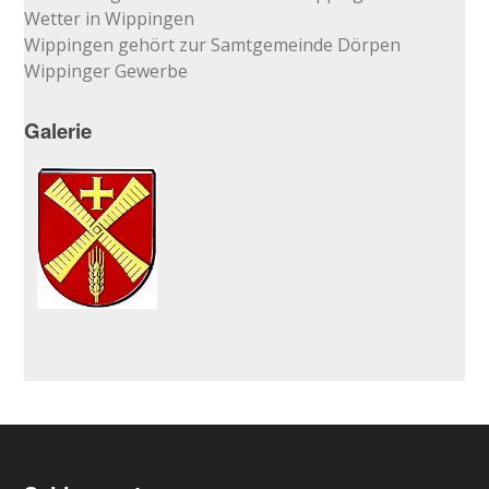
Wetter in Wippingen
Wippingen gehört zur Samtgemeinde Dörpen
Wippinger Gewerbe
Galerie