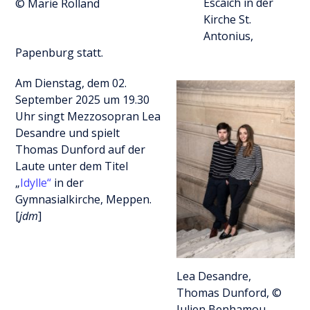
Escaich in der
© Marie Rolland
Kirche St.
Antonius,
Papenburg statt.
Am Dienstag, dem 02.
September 2025 um 19.30
Uhr singt Mezzosopran Lea
Desandre und spielt
Thomas Dunford auf der
Laute unter dem Titel
„
Idylle“
in der
Gymnasialkirche, Meppen.
[
jdm
]
Lea Desandre,
Thomas Dunford, ©
Julien Benhamou