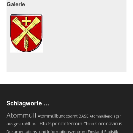
Galerie
Schlagworte …
Atommüll
Atommüllbundesamt BASE
Atommüllendlager
Blutspendetermin
Coronavirus
ausgestrahlt
China
BGE
Dokumentations- und Informationszentrum
Emsland-Statistik