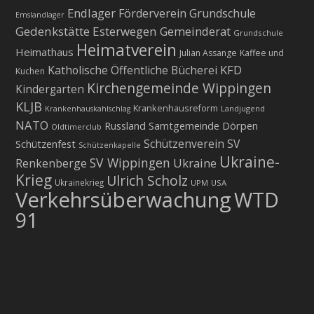
Endlager
Förderverein Grundschule
Emslandlager
Gedenkstätte Esterwegen
Gemeinderat
Grundschule
Heimatverein
Heimathaus
Julian Assange
Kaffee und
KFD
Katholische Öffentliche Bücherei
Kuchen
Kirchengemeinde Wippingen
Kindergarten
KLJB
Krankenhausreform
Landjugend
Krankenhauskahlschlag
NATO
Russland
Samtgemeinde Dörpen
Oldtimerclub
Schützenverein
SV
Schützenfest
Schützenkapelle
Ukraine-
SV Wippingen
Ukraine
Renkenberge
Krieg
Ulrich Scholz
Ukrainekrieg
UPM
USA
Verkehrsüberwachung
WTD
91