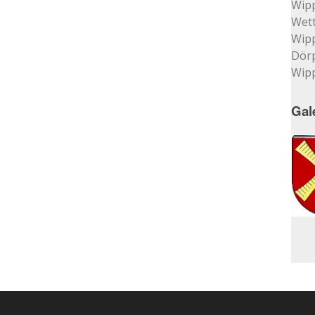
Wip
Wett
Wip
Dör
Wip
Gal