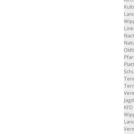
Kult
Land
Wip
Link
Nac
Nat
Oldt
Pfar
Plat
Schü
Tenn
Ter
Vere
Jagd
KFD 
Wip
Lan
Verm