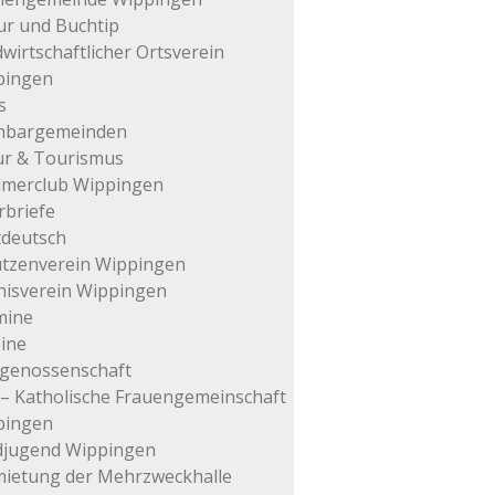
ur und Buchtip
wirtschaftlicher Ortsverein
pingen
s
hbargemeinden
ur & Tourismus
imerclub Wippingen
rbriefe
tdeutsch
tzenverein Wippingen
isverein Wippingen
mine
ine
genossenschaft
– Katholische Frauengemeinschaft
pingen
djugend Wippingen
ietung der Mehrzweckhalle