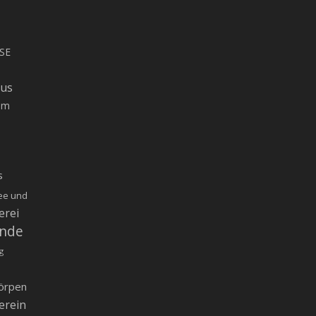
SE
rus
um
s
ee und
erei
inde
g
örpen
erein