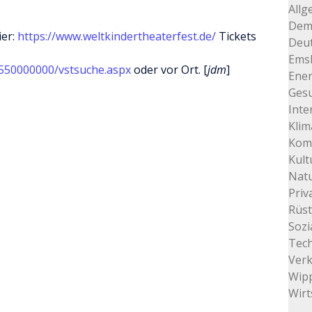
Allg
Dem
ier:
https://www.weltkindertheaterfest.de/
Tickets
Deu
Ems
00550000000/vstsuche.aspx
oder vor Ort. [
jdm
]
Ener
Gesu
Inte
Klim
Kom
Kult
Natu
Priv
Rüs
Sozi
Tec
Ver
Wip
Wirt