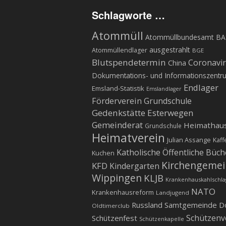
Schlagworte …
Atommüll
Atommüllbundesamt BA
ausgestrahlt
Atommüllendlager
BGE
Blutspendetermin
Coronavi
China
Dokumentations- und Informationszentr
Endlager
Emsland-Statistik
Emslandlager
Förderverein Grundschule
Gedenkstätte Esterwegen
Gemeinderat
Heimathau
Grundschule
Heimatverein
Julian Assange
Kaff
Katholische Öffentliche Büch
Kuchen
Kirchengeme
KFD
Kindergarten
Wippingen
KLJB
Krankenhauskahlschla
NATO
Krankenhausreform
Landjugend
Russland
Samtgemeinde D
Oldtimerclub
Schützenv
Schützenfest
Schützenkapelle