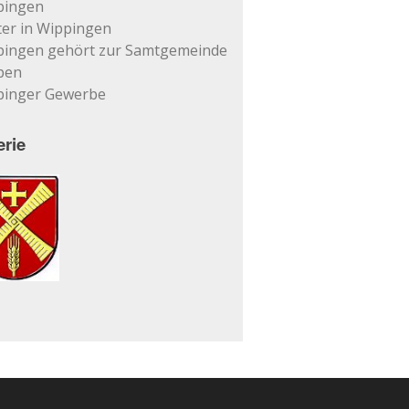
pingen
er in Wippingen
pingen gehört zur Samtgemeinde
pen
pinger Gewerbe
erie