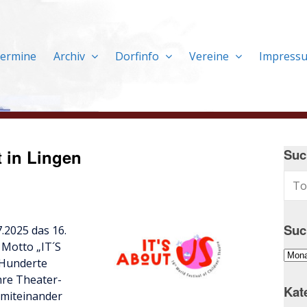
ermine
Archiv
Dorfinfo
Vereine
Impress
t in Lingen
Suc
Suc
7.2025 das 16.
 Motto „IT´S
Suc
 Hunderte
im
hre Theater-
Arch
Kat
miteinander
…