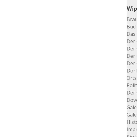
Wip
Bräu
Büch
Das
Der 
Der 
Der 
Der 
Dorf
Orts
Poli
Der 
Dow
Gale
Gale
Hist
Impr
Kir