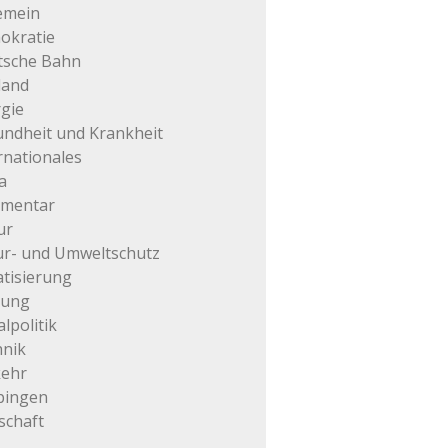
emein
okratie
tsche Bahn
land
gie
ndheit und Krankheit
rnationales
a
mentar
ur
r- und Umweltschutz
atisierung
tung
alpolitik
hnik
kehr
pingen
schaft