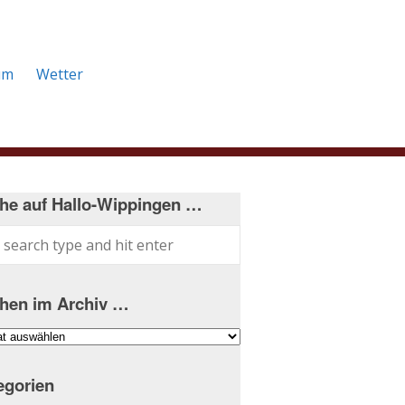
um
Wetter
he auf Hallo-Wippingen …
hen im Archiv …
hen
iv
egorien