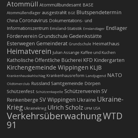
Atommüll
Atommüllbundesamt BASE
Blutspendetermin
ausgestrahlt
Atommüllendlager
BGE
Coronavirus
China
Dokumentations- und
Endlager
Informationszentrum
Emsland-Statistik
Emslandlager
Gedenkstätte
Förderverein Grundschule
Esterwegen
Gemeinderat
Heimathaus
Grundschule
Heimatverein
Julian Assange
Kaffee und Kuchen
KFD
Katholische Öffentliche Bücherei
Kindergarten
Kirchengemeinde Wippingen
KLJB
NATO
Krankenhausreform
Krankenhauskahlschlag
Landjugend
Russland
Samtgemeinde Dörpen
Oldtimerclub
Schützenverein
SV
Schützenfest
Schützenkapelle
Ukraine-
SV Wippingen
Ukraine
Renkenberge
Krieg
Ulrich Scholz
Ukrainekrieg
USA
UPM
Verkehrsüberwachung
WTD
91