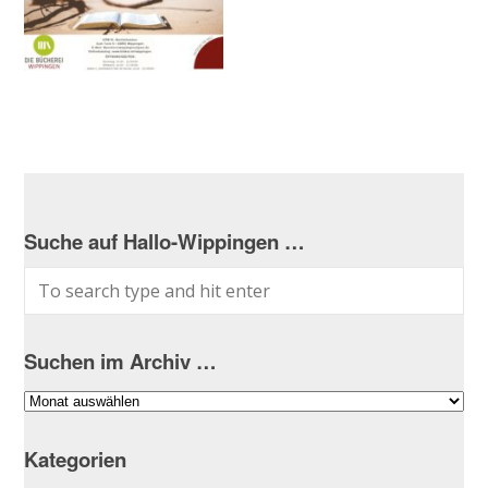
Suche auf Hallo-Wippingen …
Suchen im Archiv …
Suchen
im
Archiv
Kategorien
…