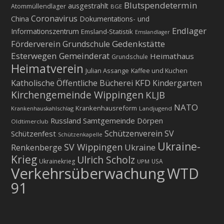
Blutspendetermin
ausgestrahlt
Atommüllendlager
BGE
Coronavirus
China
Dokumentations- und
Endlager
Informationszentrum
Emsland-Statistik
Emslandlager
Gedenkstätte
Förderverein Grundschule
Esterwegen
Gemeinderat
Heimathaus
Grundschule
Heimatverein
Julian Assange
Kaffee und Kuchen
KFD
Katholische Öffentliche Bücherei
Kindergarten
Kirchengemeinde Wippingen
KLJB
NATO
Krankenhausreform
Krankenhauskahlschlag
Landjugend
Russland
Samtgemeinde Dörpen
Oldtimerclub
Schützenverein
SV
Schützenfest
Schützenkapelle
Ukraine-
SV Wippingen
Ukraine
Renkenberge
Krieg
Ulrich Scholz
Ukrainekrieg
USA
UPM
Verkehrsüberwachung
WTD
91