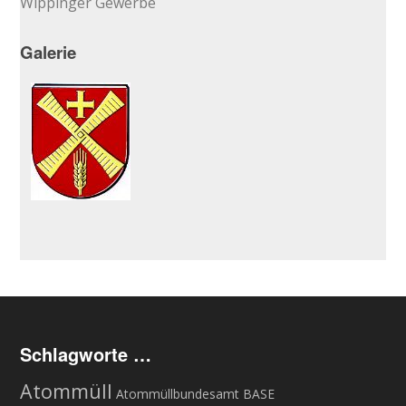
Wippinger Gewerbe
Galerie
Schlagworte …
Atommüll
Atommüllbundesamt BASE