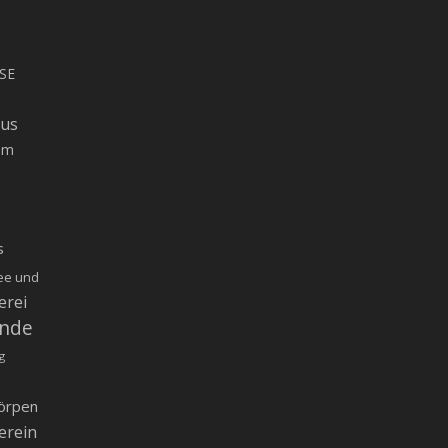
SE
rus
um
s
ee und
erei
inde
g
örpen
erein