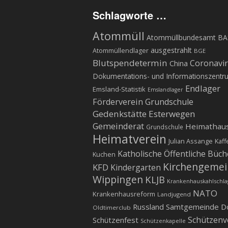
Schlagworte …
Atommüll
Atommüllbundesamt BA
ausgestrahlt
Atommüllendlager
BGE
Blutspendetermin
Coronavi
China
Dokumentations- und Informationszentr
Endlager
Emsland-Statistik
Emslandlager
Förderverein Grundschule
Gedenkstätte Esterwegen
Gemeinderat
Heimathau
Grundschule
Heimatverein
Julian Assange
Kaff
Katholische Öffentliche Büch
Kuchen
Kirchengeme
KFD
Kindergarten
Wippingen
KLJB
Krankenhauskahlschla
NATO
Krankenhausreform
Landjugend
Russland
Samtgemeinde D
Oldtimerclub
Schützenv
Schützenfest
Schützenkapelle