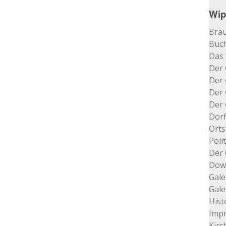
Wip
Bräu
Büch
Das
Der 
Der 
Der 
Der 
Dorf
Orts
Poli
Der 
Dow
Gale
Gale
Hist
Impr
Kir