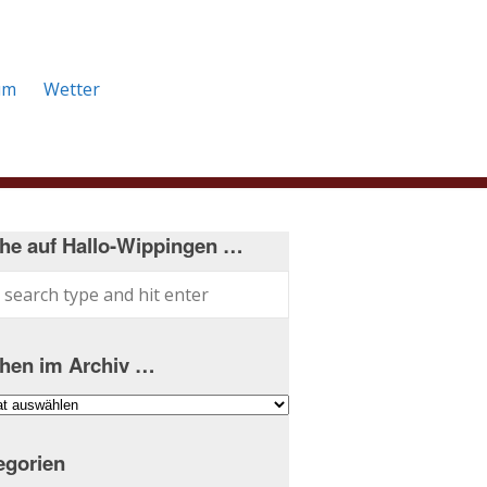
um
Wetter
he auf Hallo-Wippingen …
hen im Archiv …
hen
iv
egorien