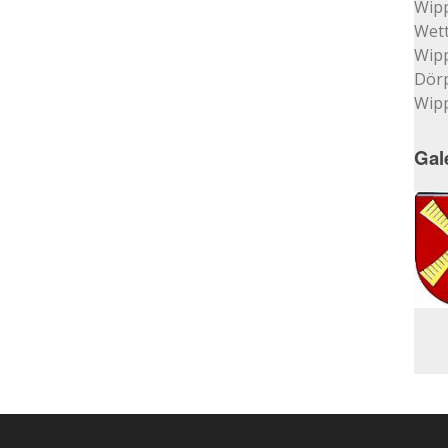
Wip
Wett
Wip
Dör
Wip
Gal