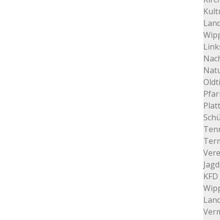
Kult
Land
Wip
Link
Nac
Nat
Oldt
Pfar
Plat
Schü
Tenn
Ter
Vere
Jagd
KFD 
Wip
Lan
Verm