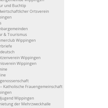
ur und Buchtip
wirtschaftlicher Ortsverein
pingen
s
hbargemeinden
ur & Tourismus
imerclub Wippingen
rbriefe
tdeutsch
tzenverein Wippingen
isverein Wippingen
mine
ine
genossenschaft
– Katholische Frauengemeinschaft
pingen
djugend Wippingen
ietung der Mehrzweckhalle