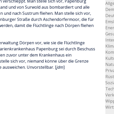
 verschleppt. Man stelle sich vor, Papenburg
Allg
land und von Surwold aus bombardiert und alle
Dem
und nach Sustrum fliehen. Man stelle sich vor,
Deu
ldenburger Straße durch Aschendorfermoor, die für
Ems
erden, damit die Flüchtlinge nach Dörpen fliehen
Ener
Gesu
Inte
rwaltung Dörpen vor, wie sie die Flüchtlinge
Klim
s Marienkrankenhaus Papenburg sei durch Beschuss
Kom
sten zuvor unter dem Krankenhaus ein
Kult
telle sich vor, niemand könne über die Grenze
Natu
e ausweichen. Unvorstellbar. [
jdm
]
Priv
Rüs
Sozi
Tec
Ver
Wip
Wirt