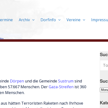
ermine
Archiv
Dorfinfo
Vereine
Impress
Suc
Suc
einde
Dörpen
und die Gemeinde
Sustrum
sind
eben 57.667 Menschen. Der
Gaza-Streifen
ist 360
Suc
onen Menschen.
im
Arch
Kat
g aus hätten Terroristen Raketen nach Ihrhove
…