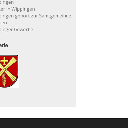
pingen
er in Wippingen
pingen gehört zur Samtgemeinde
pen
pinger Gewerbe
erie