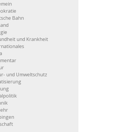
emein
okratie
tsche Bahn
land
gie
ndheit und Krankheit
rnationales
a
mentar
ur
r- und Umweltschutz
atisierung
tung
alpolitik
hnik
kehr
pingen
schaft