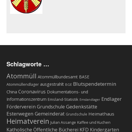
Schlagworte …
Atommüll
Atommüllbundesamt BASE
Blutspendetermin
ausgestrahlt
Atommüllendlager
BGE
Coronavirus
China
Dokumentations- und
Endlager
Informationszentrum
Emsland-Statistik
Emslandlager
Gedenkstätte
Förderverein Grundschule
Esterwegen
Gemeinderat
Heimathaus
Grundschule
Heimatverein
Julian Assange
Kaffee und Kuchen
KFD
Katholische Öffentliche Bücherei
Kindergarten