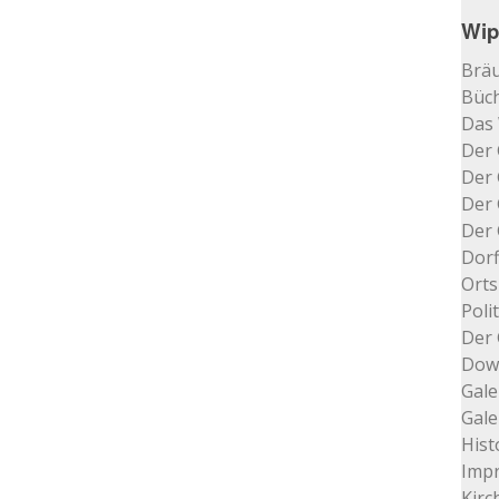
Wip
Bräu
Büch
Das
Der 
Der 
Der 
Der 
Dorf
Orts
Poli
Der 
Dow
Gale
Gale
Hist
Impr
Kir