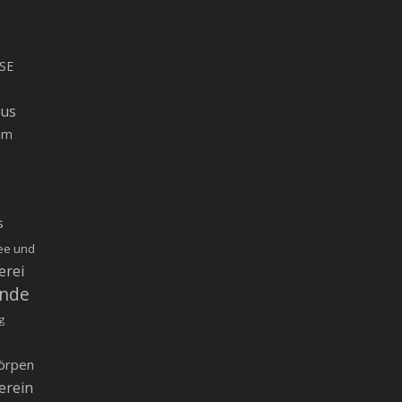
SE
rus
um
s
ee und
erei
inde
g
örpen
erein