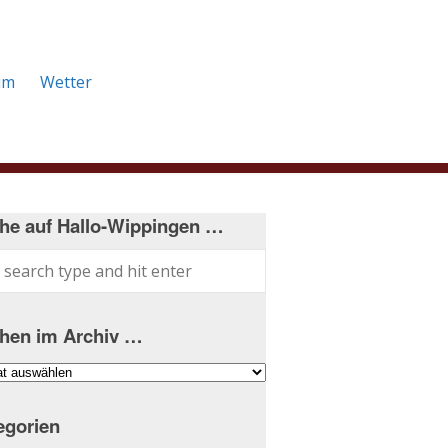
um
Wetter
he auf Hallo-Wippingen …
hen im Archiv …
hen
iv
egorien