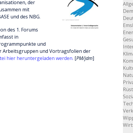
nisationen, der
Allg
zusammen mit
Dem
BASE und des NBG.
Deu
Ems
ion des 1. Forums
Ener
mfasst in
Gesu
 Programmpunkte und
Inte
r Arbeitsgruppen und Vortragsfolien der
Klim
ei hie
r
heruntergeladen werden.
[
PM/jdm
]
Kom
Kult
Natu
Priv
Rüs
Sozi
Tec
Ver
Wip
Wirt