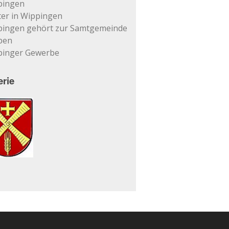
pingen
er in Wippingen
pingen gehört zur Samtgemeinde
pen
pinger Gewerbe
erie