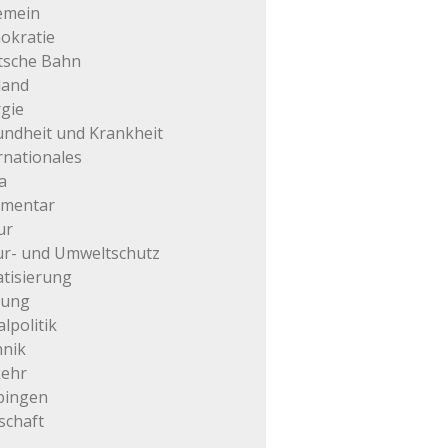
emein
okratie
tsche Bahn
land
gie
ndheit und Krankheit
rnationales
a
mentar
ur
r- und Umweltschutz
atisierung
tung
alpolitik
hnik
kehr
pingen
schaft