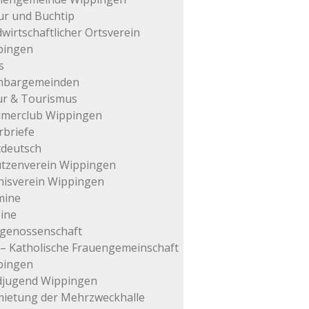
ur und Buchtip
wirtschaftlicher Ortsverein
pingen
s
hbargemeinden
ur & Tourismus
imerclub Wippingen
rbriefe
tdeutsch
tzenverein Wippingen
isverein Wippingen
mine
ine
genossenschaft
– Katholische Frauengemeinschaft
pingen
djugend Wippingen
ietung der Mehrzweckhalle