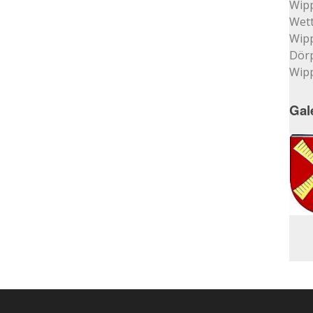
Wip
Wett
Wip
Dör
Wip
Gal