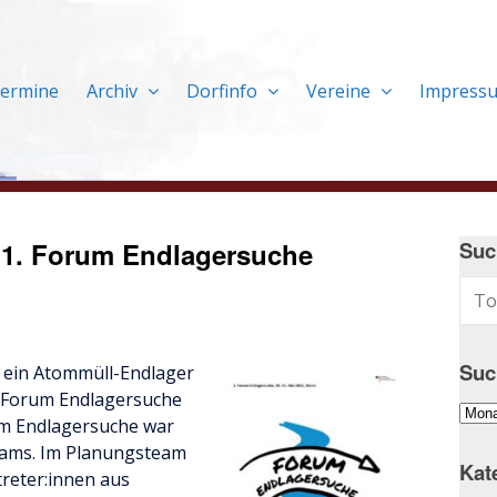
ermine
Archiv
Dorfinfo
Vereine
Impress
1. Forum Endlagersuche
Suc
Suc
 ein Atommüll-Endlager
. Forum Endlagersuche
Suc
rum Endlagersuche war
im
eams. Im Planungsteam
Arch
Kat
reter:innen aus
…