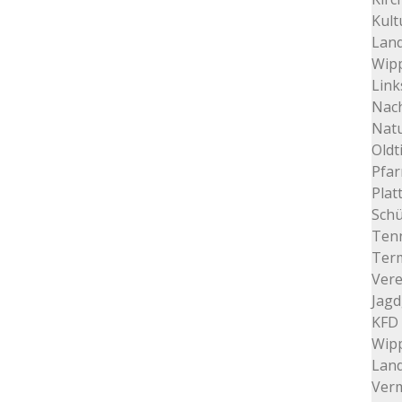
Kult
Land
Wip
Link
Nac
Nat
Oldt
Pfar
Plat
Schü
Tenn
Ter
Vere
Jagd
KFD 
Wip
Lan
Verm