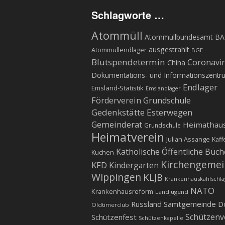
Schlagworte …
Atommüll
Atommüllbundesamt BA
ausgestrahlt
Atommüllendlager
BGE
Blutspendetermin
Coronavi
China
Dokumentations- und Informationszentr
Endlager
Emsland-Statistik
Emslandlager
Förderverein Grundschule
Gedenkstätte Esterwegen
Gemeinderat
Heimathau
Grundschule
Heimatverein
Julian Assange
Kaff
Katholische Öffentliche Büch
Kuchen
Kirchengeme
KFD
Kindergarten
Wippingen
KLJB
Krankenhauskahlschla
NATO
Krankenhausreform
Landjugend
Russland
Samtgemeinde D
Oldtimerclub
Schützenv
Schützenfest
Schützenkapelle