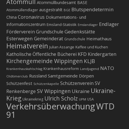
Atommüll
Atommüllbundesamt BASE
Blutspendetermin
ausgestrahlt
Atommüllendlager
BGE
Coronavirus
China
Dokumentations- und
Endlager
Informationszentrum
Emsland-Statistik
Emslandlager
Gedenkstätte
Förderverein Grundschule
Esterwegen
Gemeinderat
Heimathaus
Grundschule
Heimatverein
Julian Assange
Kaffee und Kuchen
KFD
Katholische Öffentliche Bücherei
Kindergarten
Kirchengemeinde Wippingen
KLJB
NATO
Krankenhausreform
Krankenhauskahlschlag
Landjugend
Russland
Samtgemeinde Dörpen
Oldtimerclub
Schützenverein
SV
Schützenfest
Schützenkapelle
Ukraine-
SV Wippingen
Ukraine
Renkenberge
Krieg
Ulrich Scholz
Ukrainekrieg
USA
UPM
Verkehrsüberwachung
WTD
91