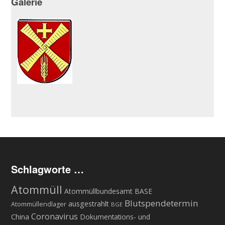
Galerie
Schlagworte …
Atommüll
Atommüllbundesamt BASE
Blutspendetermin
ausgestrahlt
Atommüllendlager
BGE
Coronavirus
China
Dokumentations- und