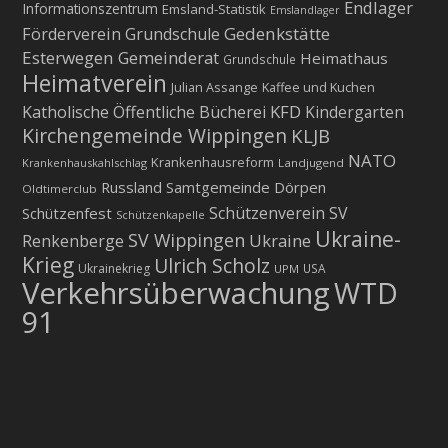
Endlager
Informationszentrum
Emsland-Statistik
Emslandlager
Gedenkstätte
Förderverein Grundschule
Esterwegen
Gemeinderat
Heimathaus
Grundschule
Heimatverein
Julian Assange
Kaffee und Kuchen
KFD
Katholische Öffentliche Bücherei
Kindergarten
Kirchengemeinde Wippingen
KLJB
NATO
Krankenhausreform
Krankenhauskahlschlag
Landjugend
Russland
Samtgemeinde Dörpen
Oldtimerclub
Schützenverein
SV
Schützenfest
Schützenkapelle
Ukraine-
SV Wippingen
Ukraine
Renkenberge
Krieg
Ulrich Scholz
Ukrainekrieg
USA
UPM
Verkehrsüberwachung
WTD
91