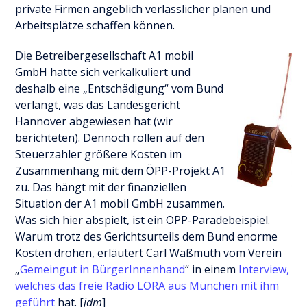
private Firmen angeblich verlässlicher planen und
Arbeitsplätze schaffen können.
Die Betreibergesellschaft A1 mobil
GmbH hatte sich verkalkuliert und
deshalb eine „Entschädigung“ vom Bund
verlangt, was das Landesgericht
Hannover abgewiesen hat (wir
berichteten). Dennoch rollen auf den
Steuerzahler größere Kosten im
Zusammenhang mit dem ÖPP-Projekt A1
zu. Das hängt mit der finanziellen
Situation der A1 mobil GmbH zusammen.
Was sich hier abspielt, ist ein ÖPP-Paradebeispiel.
Warum trotz des Gerichtsurteils dem Bund enorme
Kosten drohen, erläutert Carl Waßmuth vom Verein
„
Gemeingut in BürgerInnenhand
“ in einem
Interview,
welches das freie Radio LORA aus München mit ihm
geführt
hat. [
jdm
]