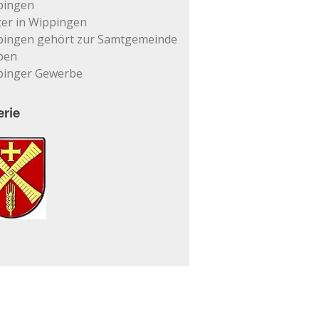
pingen
er in Wippingen
pingen gehört zur Samtgemeinde
pen
pinger Gewerbe
erie