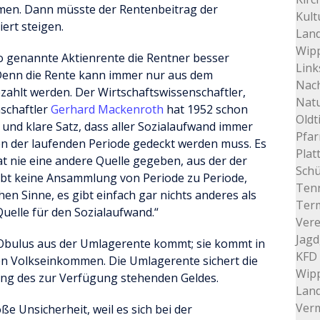
n. Dann müsste der Rentenbeitrag der
Kult
ert steigen.
Land
Wip
 genannte Aktienrente die Rentner besser
Link
 Denn die Rente kann immer nur aus dem
Nac
ezahlt werden. Der Wirtschaftswissenschaftler,
Nat
schaftler
Gerhard Mackenroth
hat 1952 schon
Oldt
 und klare Satz, dass aller Sozialaufwand immer
Pfar
 der laufenden Periode gedeckt werden muss. Es
Plat
at nie eine andere Quelle gegeben, aus der der
Schü
gibt keine Ansammlung von Periode zu Periode,
Tenn
hen Sinne, es gibt einfach gar nichts anderes als
Ter
uelle für den Sozialaufwand.“
Vere
Jagd
s Obulus aus der Umlagerente kommt; sie kommt in
KFD 
en Volkseinkommen. Die Umlagerente sichert die
Wip
ng des zur Verfügung stehenden Geldes.
Lan
Verm
ße Unsicherheit, weil es sich bei der