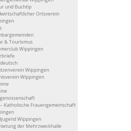
ur und Buchtip
wirtschaftlicher Ortsverein
pingen
s
hbargemeinden
ur & Tourismus
imerclub Wippingen
rbriefe
tdeutsch
tzenverein Wippingen
isverein Wippingen
mine
ine
genossenschaft
– Katholische Frauengemeinschaft
pingen
djugend Wippingen
ietung der Mehrzweckhalle