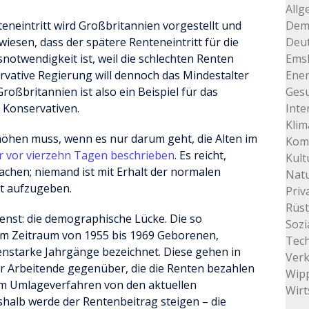
Allg
teneintritt wird Großbritannien vorgestellt und
Dem
esen, dass der spätere Renteneintritt für die
Deu
otwendigkeit ist, weil die schlechten Renten
Ems
rvative Regierung will dennoch das Mindestalter
Ener
oßbritannien ist also ein Beispiel für das
Gesu
 Konservativen.
Inte
Klim
höhen muss, wenn es nur darum geht, die Alten im
Kom
r vor vierzehn Tagen beschrieben
. Es reicht,
Kult
achen; niemand ist mit Erhalt der normalen
Natu
eit aufzugeben.
Priv
Rüs
enst: die demographische Lücke. Die so
Sozi
e im Zeitraum von 1955 bis 1969 Geborenen,
Tec
enstarke Jahrgänge bezeichnet. Diese gehen in
Ver
r Arbeitende gegenüber, die die Renten bezahlen
Wip
im Umlageverfahren von den aktuellen
Wirt
halb werde der Rentenbeitrag steigen – die