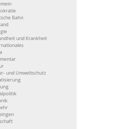
emein
okratie
tsche Bahn
land
gie
ndheit und Krankheit
rnationales
a
mentar
ur
r- und Umweltschutz
atisierung
tung
alpolitik
hnik
kehr
pingen
schaft