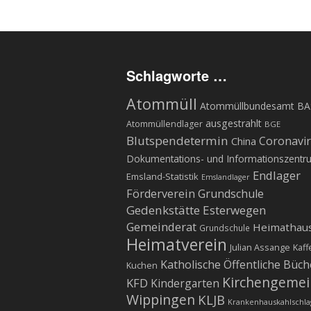
Schlagworte …
Atommüll
Atommüllbundesamt BA
ausgestrahlt
Atommüllendlager
BGE
Blutspendetermin
Coronavi
China
Dokumentations- und Informationszentr
Endlager
Emsland-Statistik
Emslandlager
Förderverein Grundschule
Gedenkstätte Esterwegen
Gemeinderat
Heimathau
Grundschule
Heimatverein
Julian Assange
Kaff
Katholische Öffentliche Büch
Kuchen
Kirchengeme
KFD
Kindergarten
Wippingen
KLJB
Krankenhauskahlschla