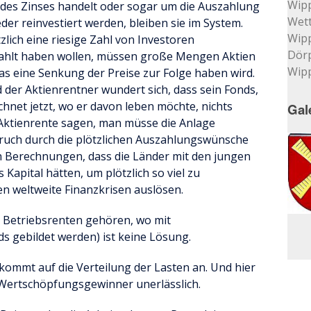
Wip
des Zinses handelt oder sogar um die Auszahlung
Wett
eder reinvestiert werden, bleiben sie im System.
Wip
lich eine riesige Zahl von Investoren
Dör
zahlt haben wollen, müssen große Mengen Aktien
Wip
s eine Senkung der Preise zur Folge haben wird.
 der Aktienrentner wundert sich, dass sein Fonds,
hnet jetzt, wo er davon leben möchte, nichts
Gal
 Aktienrente sagen, man müsse die Anlage
bruch durch die plötzlichen Auszahlungswünsche
ch Berechnungen, dass die Länder mit den jungen
apital hätten, um plötzlich so viel zu
n weltweite Finanzkrisen auslösen.
e Betriebsrenten gehören, wo mit
 gebildet werden) ist keine Lösung.
s kommt auf die Verteilung der Lasten an. Und hier
 Wertschöpfungsgewinner unerlässlich.