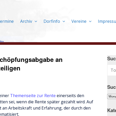
ermine
Archiv
Dorfinfo
Vereine
Impress
tschöpfungsabgabe an
Suc
eiligen
Suc
einer
Themenseite zur Rente
einerseits den
Suc
tten sei, wenn die Rente später gezahlt wird. Auf
im
t an Arbeitskraft und Erfahrung, der durch den
Arch
Kat
ematisiert.
…