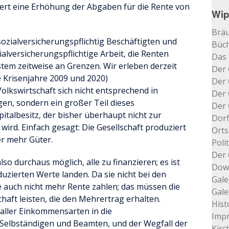
iert eine Erhöhung der Abgaben für die Rente von
Wip
Bräu
sozialversicherungspflichtig Beschäftigten und
Büch
ialversicherungspflichtige Arbeit, die Renten
Das
tem zeitweise an Grenzen. Wir erleben derzeit
Der 
ie Krisenjahre 2009 und 2020)
Der 
olkswirtschaft sich nicht entsprechend in
Der 
en, sondern ein großer Teil dieses
Der 
italbesitz, der bisher überhaupt nicht zur
Dorf
rd. Einfach gesagt: Die Gesellschaft produziert
Orts
r mehr Güter.
Poli
Der 
so durchaus möglich, alle zu finanzieren; es ist
Dow
duzierten Werte landen. Da sie nicht bei den
Gale
 auch nicht mehr Rente zahlen; das müssen die
Gale
chaft leisten, die den Mehrertrag erhalten.
Hist
aller Einkommensarten in die
Impr
 Selbständigen und Beamten, und der Wegfall der
Kir