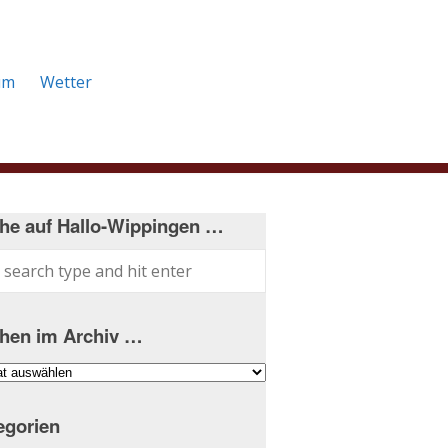
um
Wetter
he auf Hallo-Wippingen …
hen im Archiv …
hen
iv
egorien