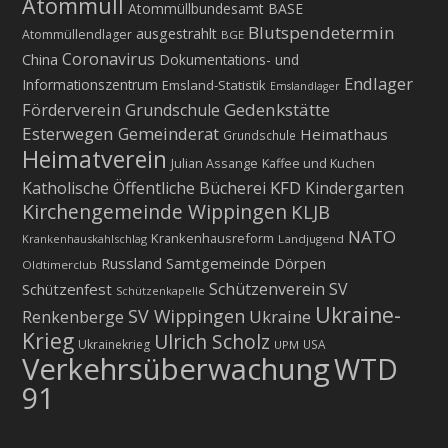
Atommüll
Atommüllbundesamt BASE
Blutspendetermin
ausgestrahlt
Atommüllendlager
BGE
Coronavirus
China
Dokumentations- und
Endlager
Informationszentrum
Emsland-Statistik
Emslandlager
Gedenkstätte
Förderverein Grundschule
Esterwegen
Gemeinderat
Heimathaus
Grundschule
Heimatverein
Julian Assange
Kaffee und Kuchen
KFD
Katholische Öffentliche Bücherei
Kindergarten
Kirchengemeinde Wippingen
KLJB
NATO
Krankenhausreform
Krankenhauskahlschlag
Landjugend
Russland
Samtgemeinde Dörpen
Oldtimerclub
Schützenverein
SV
Schützenfest
Schützenkapelle
Ukraine-
SV Wippingen
Ukraine
Renkenberge
Krieg
Ulrich Scholz
Ukrainekrieg
USA
UPM
Verkehrsüberwachung
WTD
91